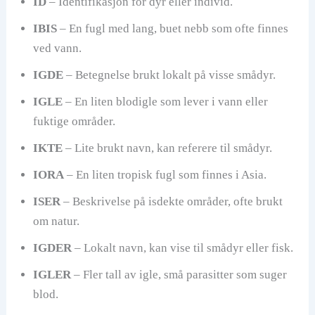
ID
– Identifikasjon for dyr eller individ.
IBIS
– En fugl med lang, buet nebb som ofte finnes
ved vann.
IGDE
– Betegnelse brukt lokalt på visse smådyr.
IGLE
– En liten blodigle som lever i vann eller
fuktige områder.
IKTE
– Lite brukt navn, kan referere til smådyr.
IORA
– En liten tropisk fugl som finnes i Asia.
ISER
– Beskrivelse på isdekte områder, ofte brukt
om natur.
IGDER
– Lokalt navn, kan vise til smådyr eller fisk.
IGLER
– Fler tall av igle, små parasitter som suger
blod.