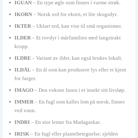
IGUAN
– En type øgle som finnes i varme strøk.
IKORN
– Norsk ord for ekorn, et lite skogsdyr.
IKTER
– Uklart ord, kan vise til små organismer.
ILDER
– Et rovdyr i mårfamilien med langstrakt
kropp.
ILDRE
– Variant av ilder, kan også brukes lokalt.
ILDÅL
– En ål som kan produsere lys eller er kjent
for farger.
IMAGO
– Den voksne fasen i et insekt sitt livsløp.
IMMER
– En fugl som kalles lom på norsk, finnes
ved vann.
INDRI
– En stor lemur fra Madagaskar.
IRISK
– En fugl eller plantebetegnelse, sjelden