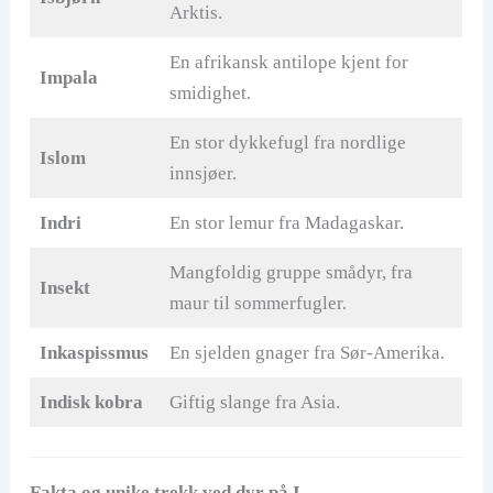
Arktis.
En afrikansk antilope kjent for
Impala
smidighet.
En stor dykkefugl fra nordlige
Islom
innsjøer.
Indri
En stor lemur fra Madagaskar.
Mangfoldig gruppe smådyr, fra
Insekt
maur til sommerfugler.
Inkaspissmus
En sjelden gnager fra Sør-Amerika.
Indisk kobra
Giftig slange fra Asia.
Fakta og unike trekk ved dyr på I