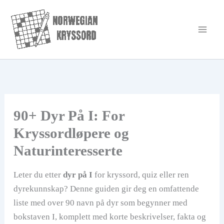
Hopp
rett
til
innholdet
90+ Dyr På I: For
Kryssordløpere og
Naturinteresserte
Leter du etter
dyr på I
for kryssord, quiz eller ren
dyrekunnskap? Denne guiden gir deg en omfattende
liste med over 90 navn på dyr som begynner med
bokstaven I, komplett med korte beskrivelser, fakta og