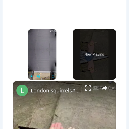
×
Now Playing
×
Play
Unmute
Fullscreen
London squirrels#london #londonwithkasia #londonsquirrel #squirrel #lovelondon