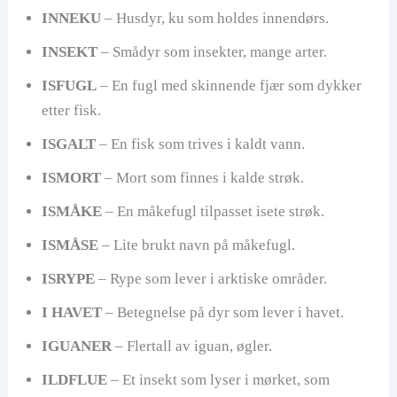
INNEKU
– Husdyr, ku som holdes innendørs.
INSEKT
– Smådyr som insekter, mange arter.
ISFUGL
– En fugl med skinnende fjær som dykker
etter fisk.
ISGALT
– En fisk som trives i kaldt vann.
ISMORT
– Mort som finnes i kalde strøk.
ISMÅKE
– En måkefugl tilpasset isete strøk.
ISMÅSE
– Lite brukt navn på måkefugl.
ISRYPE
– Rype som lever i arktiske områder.
I HAVET
– Betegnelse på dyr som lever i havet.
IGUANER
– Flertall av iguan, øgler.
ILDFLUE
– Et insekt som lyser i mørket, som