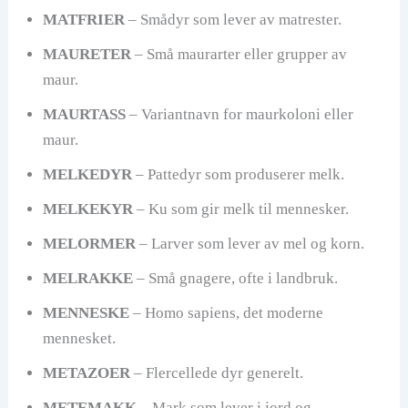
MATFRIER
– Smådyr som lever av matrester.
MAURETER
– Små maurarter eller grupper av
maur.
MAURTASS
– Variantnavn for maurkoloni eller
maur.
MELKEDYR
– Pattedyr som produserer melk.
MELKEKYR
– Ku som gir melk til mennesker.
MELORMER
– Larver som lever av mel og korn.
MELRAKKE
– Små gnagere, ofte i landbruk.
MENNESKE
– Homo sapiens, det moderne
mennesket.
METAZOER
– Flercellede dyr generelt.
METEMAKK
– Mark som lever i jord og