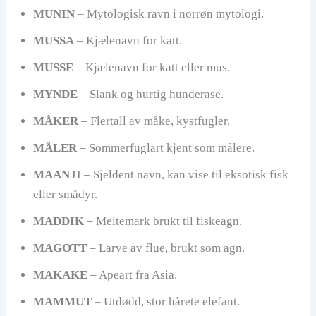
MUNIN
– Mytologisk ravn i norrøn mytologi.
MUSSA
– Kjælenavn for katt.
MUSSE
– Kjælenavn for katt eller mus.
MYNDE
– Slank og hurtig hunderase.
MÅKER
– Flertall av måke, kystfugler.
MÅLER
– Sommerfuglart kjent som målere.
MAANJI
– Sjeldent navn, kan vise til eksotisk fisk
eller smådyr.
MADDIK
– Meitemark brukt til fiskeagn.
MAGOTT
– Larve av flue, brukt som agn.
MAKAKE
– Apeart fra Asia.
MAMMUT
– Utdødd, stor hårete elefant.