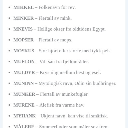
MIKKEL
– Folkenavn for rev.
MINKER
– Flertall av mink.
MNEVIS
– Hellige okser fra oldtidens Egypt.
MOPSER
– Flertall av mops.
MOSKUS
– Stor hjort eller storfe med tykk pels.
MUFLON
– Vill sau fra fjellområder.
MULDYR
– Krysning mellom hest og esel.
MUNINN
– Mytologisk ravn, Odin sin budbringer.
MUNKER
– Flertall av munkefugler.
MURENE
– Ålefisk fra varme hav.
MYHANK
– Ukjent navn, kan vise til småfisk.
MÅLERE
– Sommerfugler som måler seg frem.