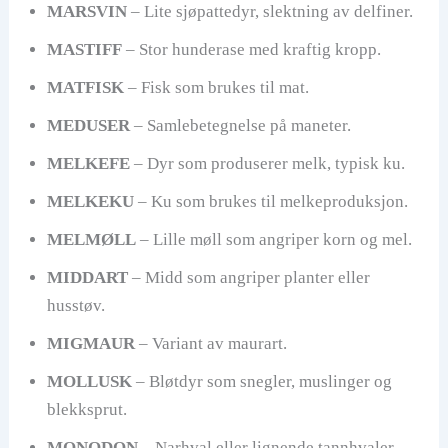
MARSVIN
– Lite sjøpattedyr, slektning av delfiner.
MASTIFF
– Stor hunderase med kraftig kropp.
MATFISK
– Fisk som brukes til mat.
MEDUSER
– Samlebetegnelse på maneter.
MELKEFE
– Dyr som produserer melk, typisk ku.
MELKEKU
– Ku som brukes til melkeproduksjon.
MELMØLL
– Lille møll som angriper korn og mel.
MIDDART
– Midd som angriper planter eller
husstøv.
MIGMAUR
– Variant av maurart.
MOLLUSK
– Bløtdyr som snegler, muslinger og
blekksprut.
MONODON
– Narhval eller lignende tannhvaler.