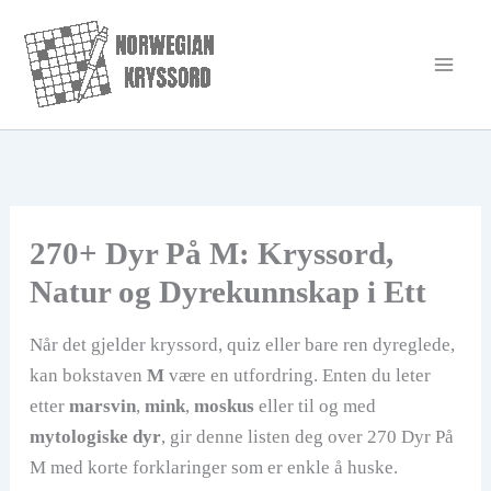
Hopp
rett
til
innholdet
270+ Dyr På M: Kryssord,
Natur og Dyrekunnskap i Ett
Når det gjelder kryssord, quiz eller bare ren dyreglede,
kan bokstaven
M
være en utfordring. Enten du leter
etter
marsvin
,
mink
,
moskus
eller til og med
mytologiske dyr
, gir denne listen deg over 270 Dyr På
M med korte forklaringer som er enkle å huske.