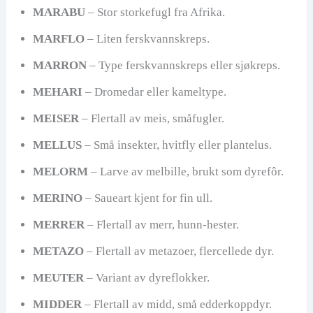
MARABU
– Stor storkefugl fra Afrika.
MARFLO
– Liten ferskvannskreps.
MARRON
– Type ferskvannskreps eller sjøkreps.
MEHARI
– Dromedar eller kameltype.
MEISER
– Flertall av meis, småfugler.
MELLUS
– Små insekter, hvitfly eller plantelus.
MELORM
– Larve av melbille, brukt som dyrefôr.
MERINO
– Saueart kjent for fin ull.
MERRER
– Flertall av merr, hunn-hester.
METAZO
– Flertall av metazoer, flercellede dyr.
MEUTER
– Variant av dyreflokker.
MIDDER
– Flertall av midd, små edderkoppdyr.