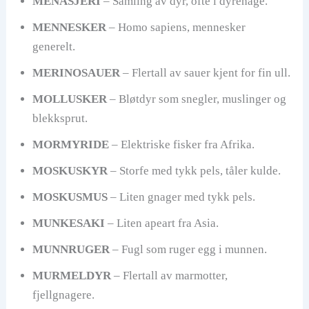
MENASJERI
– Samling av dyr, ofte i dyrehage.
MENNESKER
– Homo sapiens, mennesker
generelt.
MERINOSAUER
– Flertall av sauer kjent for fin ull.
MOLLUSKER
– Bløtdyr som snegler, muslinger og
blekksprut.
MORMYRIDE
– Elektriske fisker fra Afrika.
MOSKUSKYR
– Storfe med tykk pels, tåler kulde.
MOSKUSMUS
– Liten gnager med tykk pels.
MUNKESAKI
– Liten apeart fra Asia.
MUNNRUGER
– Fugl som ruger egg i munnen.
MURMELDYR
– Flertall av marmotter,
fjellgnagere.