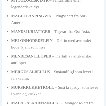
MYTOLOGISK DYR
– Fantasifulle eller
legendariske dyr.
MAGELLANPINGVIN
– Pingvinart fra Sør-
Amerika.
MANDSJURIATIGER
– Tigerart fra Øst-Asia.
MELONHODEDELFIN
– Delfin med avrundet
hode, kjent som nise.
MENDESANTILOPER
– Flertall av afrikanske
antiloper.
MERGUS ALBELLUS
– Småandfugl som lever i
ferskvann.
MURSKRUKKETROLL
– Små krepsdyr som lever
i vann og krukker.
MADAGASKARMANGUST
– Mongoose-art fra