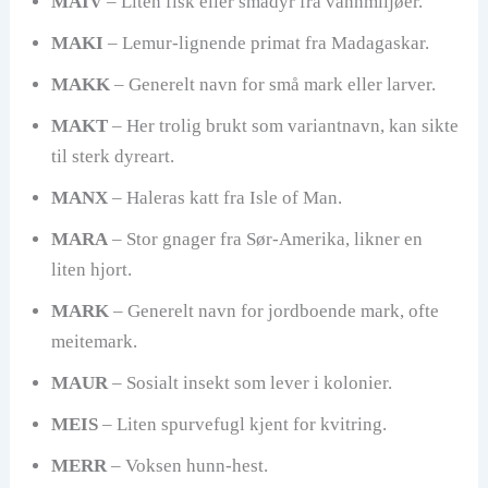
MAIV
– Liten fisk eller smådyr fra vannmiljøer.
MAKI
– Lemur-lignende primat fra Madagaskar.
MAKK
– Generelt navn for små mark eller larver.
MAKT
– Her trolig brukt som variantnavn, kan sikte
til sterk dyreart.
MANX
– Haleras katt fra Isle of Man.
MARA
– Stor gnager fra Sør-Amerika, likner en
liten hjort.
MARK
– Generelt navn for jordboende mark, ofte
meitemark.
MAUR
– Sosialt insekt som lever i kolonier.
MEIS
– Liten spurvefugl kjent for kvitring.
MERR
– Voksen hunn-hest.