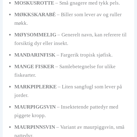
MOSKUSROTTE
– Små gnagere med tykk pels.
MØKKSKARABÉ
– Biller som lever av og ruller
møkk.
MØYSOMMELIG
– Generelt navn, kan referere til
forsiktig dyr eller insekt.
MANDARINFISK
– Fargerik tropisk sjøfisk.
MANGE FISKER
– Samlebetegnelse for ulike
fiskearter.
MARKPIPLERKE
– Liten sangfugl som lever på
jorder.
MAURPIGGSVIN
– Insektetende pattedyr med
piggete kropp.
MAURPINNSVIN
– Variant av maurpiggsvin, små
pattedyr.