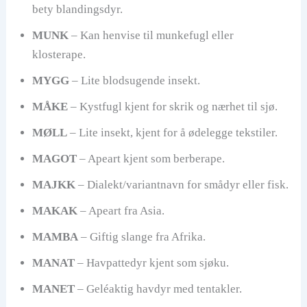
bety blandingsdyr.
MUNK
– Kan henvise til munkefugl eller
klosterape.
MYGG
– Lite blodsugende insekt.
MÅKE
– Kystfugl kjent for skrik og nærhet til sjø.
MØLL
– Lite insekt, kjent for å ødelegge tekstiler.
MAGOT
– Apeart kjent som berberape.
MAJKK
– Dialekt/variantnavn for smådyr eller fisk.
MAKAK
– Apeart fra Asia.
MAMBA
– Giftig slange fra Afrika.
MANAT
– Havpattedyr kjent som sjøku.
MANET
– Geléaktig havdyr med tentakler.