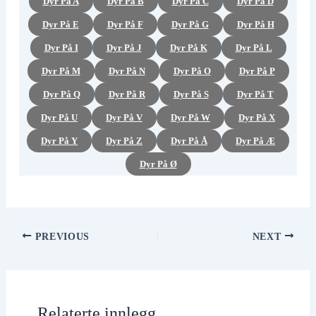
Dyr På A
Dyr På B
Dyr På C
Dyr På D
Dyr På E
Dyr På F
Dyr På G
Dyr På H
Dyr På I
Dyr På J
Dyr På K
Dyr På L
Dyr På M
Dyr På N
Dyr På O
Dyr På P
Dyr På Q
Dyr På R
Dyr På S
Dyr På T
Dyr På U
Dyr På V
Dyr På W
Dyr På X
Dyr På Y
Dyr På Z
Dyr På Å
Dyr På Æ
Dyr På Ø
PREVIOUS
NEXT
Relaterte innlegg