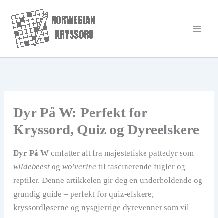
Hopp
rett
til
innholdet
Dyr På W: Perfekt for
Kryssord, Quiz og Dyreelskere
Dyr På W
omfatter alt fra majestetiske pattedyr som
wildebeest
og
wolverine
til fascinerende fugler og
reptiler. Denne artikkelen gir deg en underholdende og
grundig guide – perfekt for quiz-elskere,
kryssordløserne og nysgjerrige dyrevenner som vil