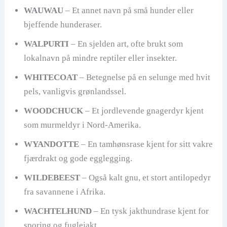
WAUWAU
– Et annet navn på små hunder eller
bjeffende hunderaser.
WALPURTI
– En sjelden art, ofte brukt som
lokalnavn på mindre reptiler eller insekter.
WHITECOAT
– Betegnelse på en selunge med hvit
pels, vanligvis grønlandssel.
WOODCHUCK
– Et jordlevende gnagerdyr kjent
som murmeldyr i Nord-Amerika.
WYANDOTTE
– En tamhønsrase kjent for sitt vakre
fjærdrakt og gode egglegging.
WILDEBEEST
– Også kalt gnu, et stort antilopedyr
fra savannene i Afrika.
WACHTELHUND
– En tysk jakthundrase kjent for
sporing og fuglejakt.