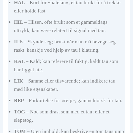
HAL
– Kort for «haletau», et tau brukt for å trekke
eller holde fast.
HIL
– Hilsen, ofte brukt som et gammeldags
uttrykk, kan være relatert til signal med tau.
ILE
– Skynde seg; brukt når man må bevege seg
raskt, kanskje ved hjelp av tau i klatring.
KAL
– Kald; kan referere til fuktig, kaldt tau som
har ligget ute.
LIK
– Samme eller tilsvarende; kan indikere tau
med like egenskaper.
REP
– Forkortelse for «reip», gammelnorsk for tau.
TOG
– Noe som dras, som med et tau; eller et
slepetog.
TOM
– Uten innhold; kan beskrive en tom taustump