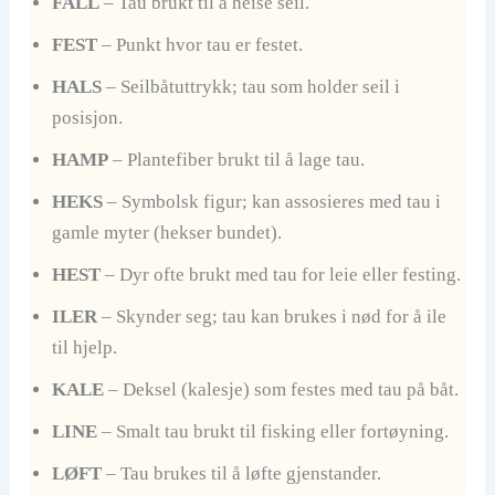
FALL
– Tau brukt til å heise seil.
FEST
– Punkt hvor tau er festet.
HALS
– Seilbåtuttrykk; tau som holder seil i
posisjon.
HAMP
– Plantefiber brukt til å lage tau.
HEKS
– Symbolsk figur; kan assosieres med tau i
gamle myter (hekser bundet).
HEST
– Dyr ofte brukt med tau for leie eller festing.
ILER
– Skynder seg; tau kan brukes i nød for å ile
til hjelp.
KALE
– Deksel (kalesje) som festes med tau på båt.
LINE
– Smalt tau brukt til fisking eller fortøyning.
LØFT
– Tau brukes til å løfte gjenstander.