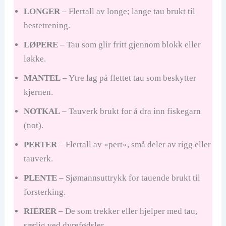
LONGER
– Flertall av longe; lange tau brukt til
hestetrening.
LØPERE
– Tau som glir fritt gjennom blokk eller
løkke.
MANTEL
– Ytre lag på flettet tau som beskytter
kjernen.
NOTKAL
– Tauverk brukt for å dra inn fiskegarn
(not).
PERTER
– Flertall av «pert», små deler av rigg eller
tauverk.
PLENTE
– Sjømannsuttrykk for tauende brukt til
forsterking.
RIERER
– De som trekker eller hjelper med tau,
særlig ved dyrefødsler.