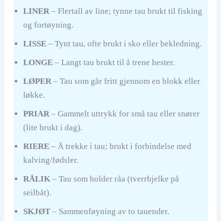
LINER
– Flertall av line; tynne tau brukt til fisking
og fortøyning.
LISSE
– Tynt tau, ofte brukt i sko eller bekledning.
LONGE
– Langt tau brukt til å trene hester.
LØPER
– Tau som går fritt gjennom en blokk eller
løkke.
PRIAR
– Gammelt uttrykk for små tau eller snører
(lite brukt i dag).
RIERE
– Å trekke i tau; brukt i forbindelse med
kalving/fødsler.
RÅLIK
– Tau som holder råa (tverrbjelke på
seilbåt).
SKJØT
– Sammenføyning av to tauender.