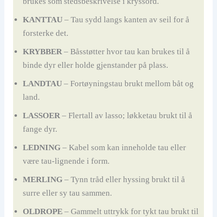
brukes som stedsbeskrivelse i kryssord.
KANTTAU
– Tau sydd langs kanten av seil for å
forsterke det.
KRYBBER
– Båsstøtter hvor tau kan brukes til å
binde dyr eller holde gjenstander på plass.
LANDTAU
– Fortøyningstau brukt mellom båt og
land.
LASSOER
– Flertall av lasso; løkketau brukt til å
fange dyr.
LEDNING
– Kabel som kan inneholde tau eller
være tau-lignende i form.
MERLING
– Tynn tråd eller hyssing brukt til å
surre eller sy tau sammen.
OLDROPE
– Gammelt uttrykk for tykt tau brukt til