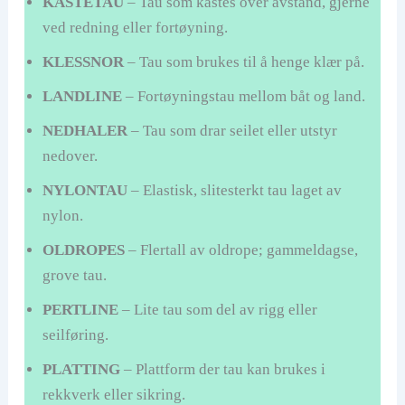
KASTETAU
– Tau som kastes over avstand, gjerne
ved redning eller fortøyning.
KLESSNOR
– Tau som brukes til å henge klær på.
LANDLINE
– Fortøyningstau mellom båt og land.
NEDHALER
– Tau som drar seilet eller utstyr
nedover.
NYLONTAU
– Elastisk, slitesterkt tau laget av
nylon.
OLDROPES
– Flertall av oldrope; gammeldagse,
grove tau.
PERTLINE
– Lite tau som del av rigg eller
seilføring.
PLATTING
– Plattform der tau kan brukes i
rekkverk eller sikring.