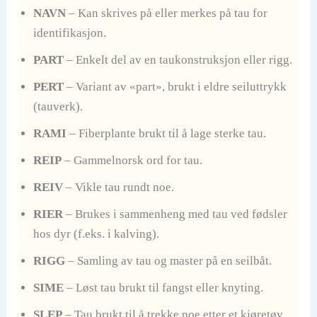
NAVN
– Kan skrives på eller merkes på tau for
identifikasjon.
PART
– Enkelt del av en taukonstruksjon eller rigg.
PERT
– Variant av «part», brukt i eldre seiluttrykk
(tauverk).
RAMI
– Fiberplante brukt til å lage sterke tau.
REIP
– Gammelnorsk ord for tau.
REIV
– Vikle tau rundt noe.
RIER
– Brukes i sammenheng med tau ved fødsler
hos dyr (f.eks. i kalving).
RIGG
– Samling av tau og master på en seilbåt.
SIME
– Løst tau brukt til fangst eller knyting.
SLEP
– Tau brukt til å trekke noe etter et kjøretøy