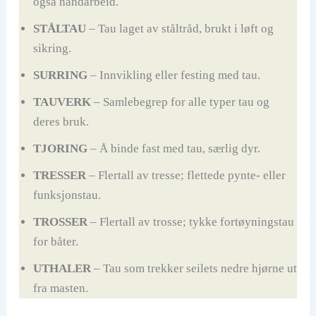
også håndarbeid.
STÅLTAU
– Tau laget av ståltråd, brukt i løft og
sikring.
SURRING
– Innvikling eller festing med tau.
TAUVERK
– Samlebegrep for alle typer tau og
deres bruk.
TJORING
– Å binde fast med tau, særlig dyr.
TRESSER
– Flertall av tresse; flettede pynte- eller
funksjonstau.
TROSSER
– Flertall av trosse; tykke fortøyningstau
for båter.
UTHALER
– Tau som trekker seilets nedre hjørne ut
fra masten.