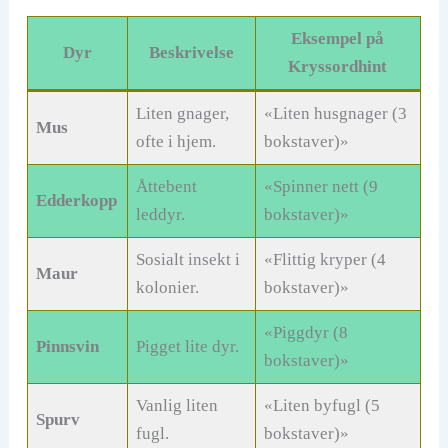
Eksempel på
Dyr
Beskrivelse
Kryssordhint
Liten gnager,
«Liten husgnager (3
Mus
ofte i hjem.
bokstaver)»
Åttebent
«Spinner nett (9
Edderkopp
leddyr.
bokstaver)»
Sosialt insekt i
«Flittig kryper (4
Maur
kolonier.
bokstaver)»
«Piggdyr (8
Pinnsvin
Pigget lite dyr.
bokstaver)»
Vanlig liten
«Liten byfugl (5
Spurv
fugl.
bokstaver)»