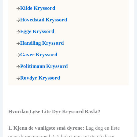
Kilde Kryssord
V
Hovedstad Kryssord
i
Egge Kryssord
Handling Kryssord
d
Gaver Kryssord
Politimann Kryssord
e
Rovdyr Kryssord
o
Hvordan Løse Lite Dyr Kryssord Raskt?
1. Kjenn de vanligste små dyrene:
Lag deg en liste
over dyrenavn med 2–5 bokstaver og øv på disse.