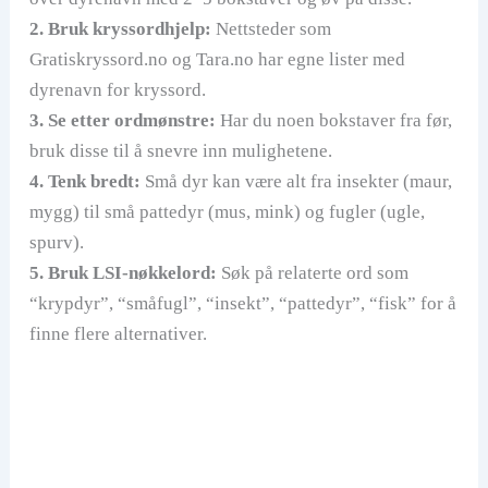
2. Bruk kryssordhjelp:
Nettsteder som
Gratiskryssord.no og Tara.no har egne lister med
dyrenavn for kryssord.
3. Se etter ordmønstre:
Har du noen bokstaver fra før,
bruk disse til å snevre inn mulighetene.
4. Tenk bredt:
Små dyr kan være alt fra insekter (maur,
mygg) til små pattedyr (mus, mink) og fugler (ugle,
spurv).
5. Bruk LSI-nøkkelord:
Søk på relaterte ord som
“krypdyr”, “småfugl”, “insekt”, “pattedyr”, “fisk” for å
finne flere alternativer.