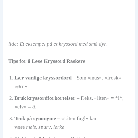
ilde: Et eksempel på et kryssord med små dyr
.
Tips for å Løse Kryssord Raskere
Lær vanlige kryssordord
– Som «mus», «frosk»,
«ørn».
Bruk kryssordforkortelser
– F.eks. «liten» = *l*,
«elv» =
å
.
Tenk på synonyme
– «Liten fugl» kan
være
meis
,
spurv
,
lerke
.