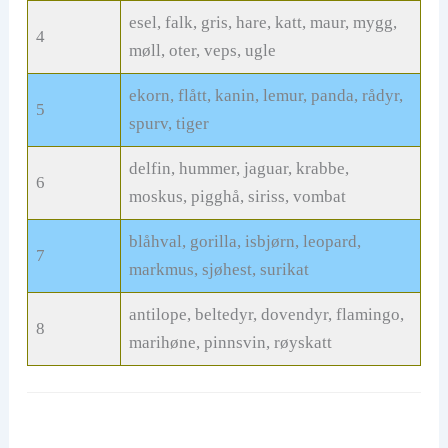
esel, falk, gris, hare, katt, maur, mygg,
4
møll, oter, veps, ugle
ekorn, flått, kanin, lemur, panda, rådyr,
5
spurv, tiger
delfin, hummer, jaguar, krabbe,
6
moskus, pigghå, siriss, vombat
blåhval, gorilla, isbjørn, leopard,
7
markmus, sjøhest, surikat
antilope, beltedyr, dovendyr, flamingo,
8
marihøne, pinnsvin, røyskatt