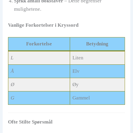
Sjekk antall bokstaver
– Dette begrenser
mulighetene.
Vanlige Forkortelser i Kryssord
Forkortelse
Betydning
L
Liten
Å
Elv
Ø
Øy
G
Gammel
Ofte Stilte Spørsmål