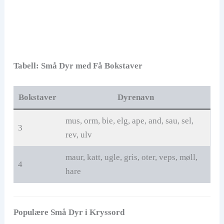
Tabell: Små Dyr med Få Bokstaver
Bokstaver
Dyrenavn
mus, orm, bie, elg, ape, and, sau, sel,
3
rev, ulv
maur, katt, ugle, gris, oter, veps, møll,
4
hare
Populære Små Dyr i Kryssord