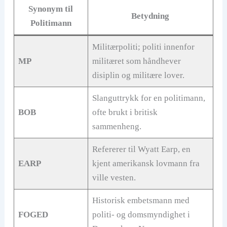
Synonym til
Betydning
V
Politimann
Militærpoliti; politi innenfor
i
MP
militæret som håndhever
disiplin og militære lover.
d
Slanguttrykk for en politimann,
e
BOB
ofte brukt i britisk
sammenheng.
o
Refererer til Wyatt Earp, en
EARP
kjent amerikansk lovmann fra
ville vesten.
Historisk embetsmann med
FOGED
politi- og domsmyndighet i