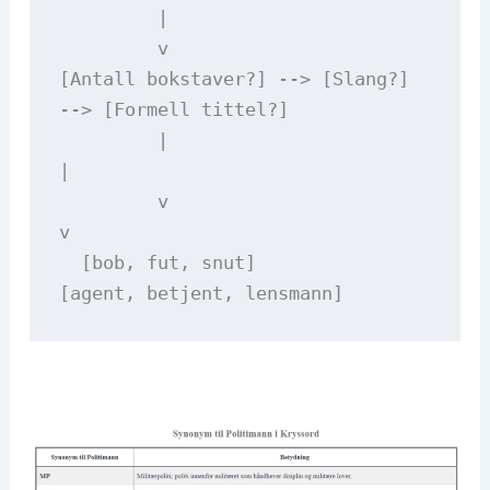
         |
         v
[Antall bokstaver?] --> [Slang?] 
--> [Formell tittel?]
         |                       
|
         v                       
v
  [bob, fut, snut]         
[agent, betjent, lensmann]