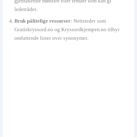
gjentakende mønstre eller temaer som kan gi
ledetråder.
Bruk pålitelige ressurser
: Nettsteder som
Gratiskryssord.no og Kryssordkjempen.no tilbyr
omfattende lister over synonymer.