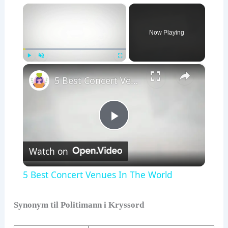
×
Now Playing
×
Play
Unmute
Fullscreen
5 Best Concert Venues In The World
P
Watch on
l
5 Best Concert Venues In The World
a
Synonym til Politimann i Kryssord
y