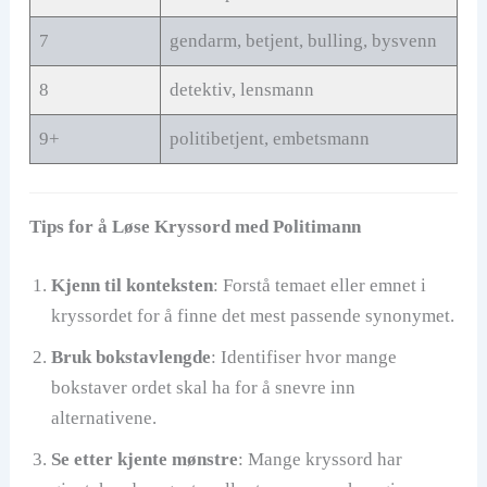
7
gendarm, betjent, bulling, bysvenn
8
detektiv, lensmann
9+
politibetjent, embetsmann
Tips for å Løse Kryssord med Politimann
Kjenn til konteksten
: Forstå temaet eller emnet i
kryssordet for å finne det mest passende synonymet.
Bruk bokstavlengde
: Identifiser hvor mange
bokstaver ordet skal ha for å snevre inn
alternativene.
Se etter kjente mønstre
: Mange kryssord har