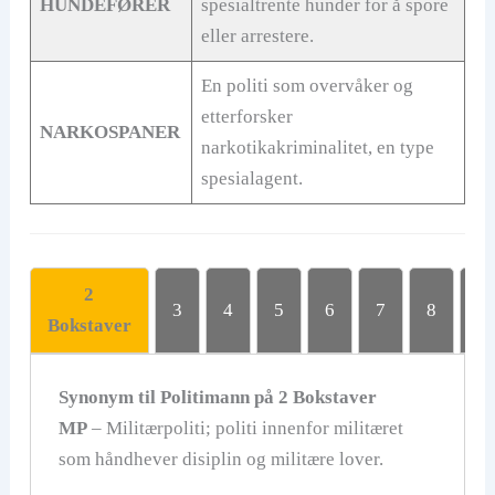
HUNDEFØRER
spesialtrente hunder for å spore
eller arrestere.
En politi som overvåker og
etterforsker
NARKOSPANER
narkotikakriminalitet, en type
spesialagent.
2
3
4
5
6
7
8
9
Bokstaver
Synonym til
Politimann
på 2 Bokstaver
MP
– Militærpoliti; politi innenfor militæret
som håndhever disiplin og militære lover.