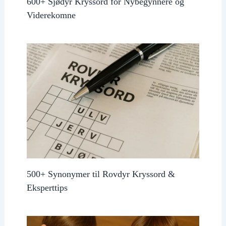
600+ Sjødyr Kryssord for Nybegynnere og
Viderekomne
500+ Synonymer til Rovdyr Kryssord &
Eksperttips