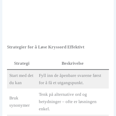
Strategier for å Løse Kryssord Effektivt
Strategi
Beskrivelse
Start med det
Fyll inn de åpenbare svarene først
du kan
for å få et utgangspunkt.
Tenk på alternative ord og
Bruk
betydninger – ofte er løsningen
synonymer
enkel.