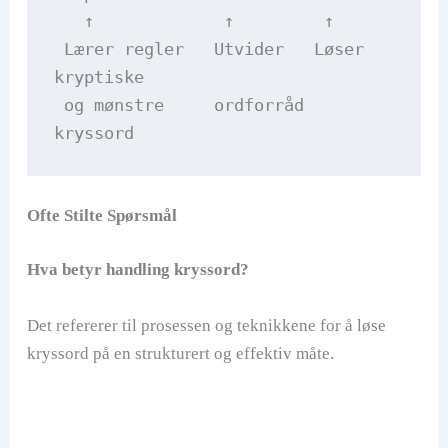
   ↑             ↑         ↑

 Lærer regler   Utvider   Løser 
kryptiske

 og mønstre     ordforråd 
kryssord
Ofte Stilte Spørsmål
Hva betyr handling kryssord?
Det refererer til prosessen og teknikkene for å løse
kryssord på en strukturert og effektiv måte.