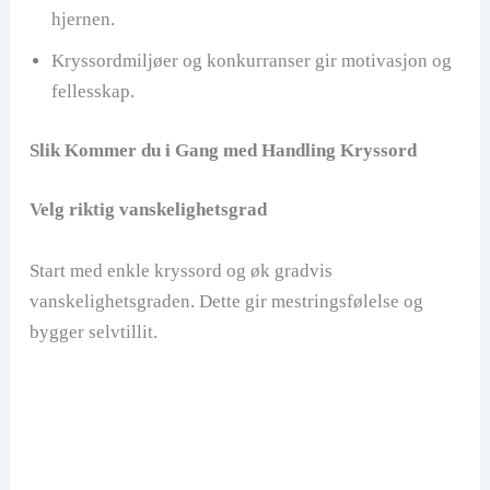
hjernen.
Kryssordmiljøer og konkurranser gir motivasjon og
fellesskap.
Slik Kommer du i Gang med Handling Kryssord
Velg riktig vanskelighetsgrad
Start med enkle kryssord og øk gradvis
vanskelighetsgraden. Dette gir mestringsfølelse og
bygger selvtillit.