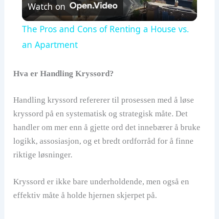
Watch on
l
The Pros and Cons of Renting a House vs.
a
an Apartment
y
Hva er Handling Kryssord?
Handling kryssord refererer til prosessen med å løse
V
kryssord på en systematisk og strategisk måte. Det
handler om mer enn å gjette ord det innebærer å bruke
i
logikk, assosiasjon, og et bredt ordforråd for å finne
riktige løsninger.
d
Kryssord er ikke bare underholdende, men også en
e
effektiv måte å holde hjernen skjerpet på.