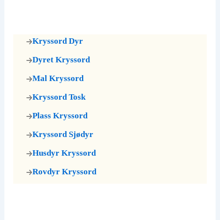
Kryssord Dyr
Dyret Kryssord
Mal Kryssord
Kryssord Tosk
Plass Kryssord
Kryssord Sjødyr
Husdyr Kryssord
Rovdyr Kryssord