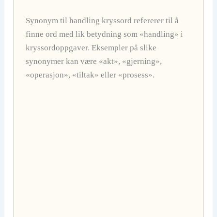
Synonym til handling kryssord refererer til å
finne ord med lik betydning som «handling» i
kryssordoppgaver. Eksempler på slike
synonymer kan være «akt», «gjerning»,
«operasjon», «tiltak» eller «prosess».