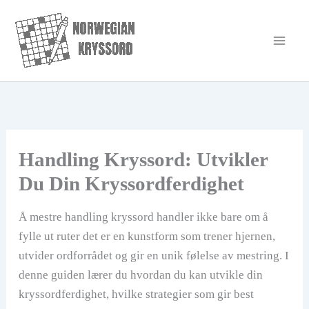
Hopp
rett
til
innholdet
Handling Kryssord: Utvikler
Du Din Kryssordferdighet
Å mestre handling kryssord handler ikke bare om å
fylle ut ruter det er en kunstform som trener hjernen,
utvider ordforrådet og gir en unik følelse av mestring. I
denne guiden lærer du hvordan du kan utvikle din
kryssordferdighet, hvilke strategier som gir best