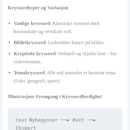
Kryssordtyper og Variasjon
Vanlige kryssord
: Klassiske rutenett med
horisontale og vertikale ord.
Bildetkryssord
: Ledetråder basert på bilder.
Kryptiske kryssord
: Ordspill og skjulte hint – for
viderekomne.
Temakryssord
: Alle ord innenfor et bestemt tema
(f.eks. geografi, sport).
Illustrasjon: Fremgang i Kryssordferdighet
Nybegynner ──► Øvet ──► 
text
Ekspert
