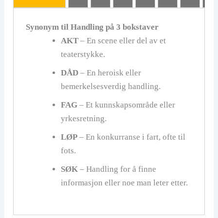
Synonym til
Handling
på 3 bokstaver
AKT
– En scene eller del av et
teaterstykke.
DÅD
– En heroisk eller
bemerkelsesverdig handling.
FAG
– Et kunnskapsområde eller
yrkesretning.
LØP
– En konkurranse i fart, ofte til
fots.
SØK
– Handling for å finne
informasjon eller noe man leter etter.