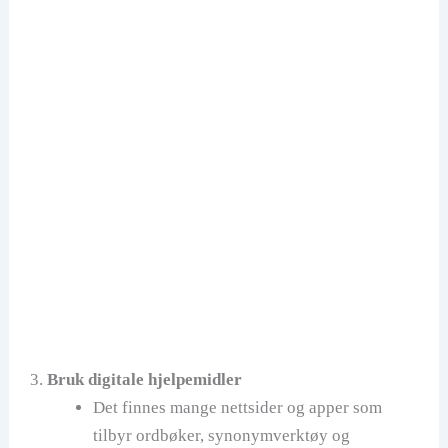
Bruk digitale hjelpemidler
Det finnes mange nettsider og apper som
tilbyr ordbøker, synonymverktøy og