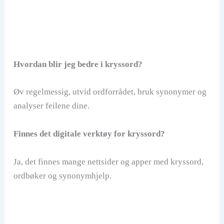
Hvordan blir jeg bedre i kryssord?
Øv regelmessig, utvid ordforrådet, bruk synonymer og
analyser feilene dine.
Finnes det digitale verktøy for kryssord?
Ja, det finnes mange nettsider og apper med kryssord,
ordbøker og synonymhjelp.