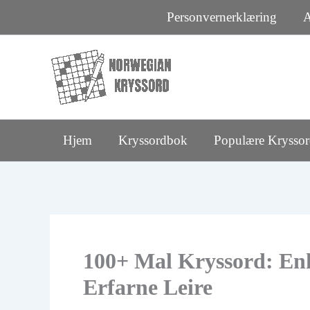
Hopp
Personvernerklæring
A
rett
til
innholdet
Hjem
Kryssordbok
Populære Krysso
100+ Mal Kryssord: Enk
Erfarne Leire