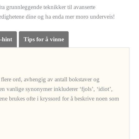
fra grunnleggende teknikker til avanserte
ferdighetene dine og ha enda mer moro underveis!
-hint
Tips for å vinne
flere ord, avhengig av antall bokstaver og
n vanlige synonymer inkluderer ‘fjols’, ‘idiot’,
dene brukes ofte i kryssord for å beskrive noen som