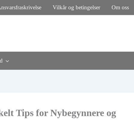
nsvarsfraskrivelse
Vilkår og betingelser
Om oss
rd
elt Tips for Nybegynnere og