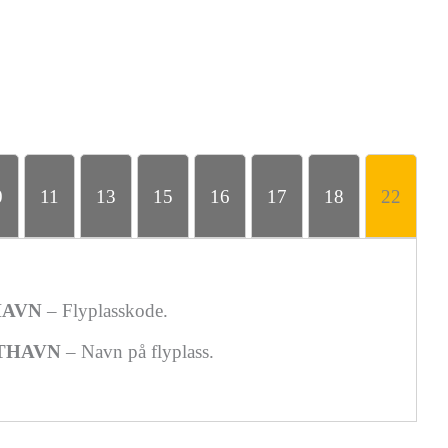
0
11
13
15
16
17
18
22
2
HAVN
– Flyplasskode.
THAVN
– Navn på flyplass.