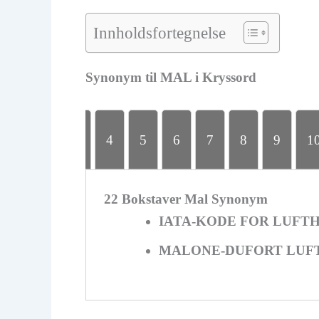
Innholdsfortegnelse
Synonym til MAL i Kryssord
3
4
5
6
7
8
9
1
Bokstaver
22 Bokstaver Mal Synonym
IATA-KODE FOR LUFT
MALONE-DUFORT LUF