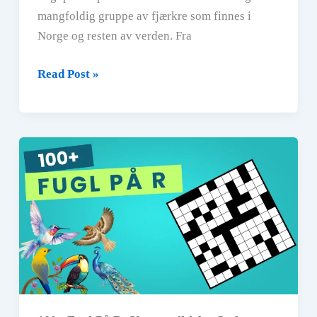
mangfoldig gruppe av fjærkre som finnes i
Norge og resten av verden. Fra
290+
Read Post »
Fugl
På
S:
Komplett
Guide
med
Synonym,
Kryssordhjelp
og
Kunnskap