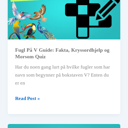
og
Fuglekunnskap
Fugl På V Guide: Fakta, Kryssordhjelp og
Morsom Quiz
Har du noen gang lurt på hvilke fugler som har
navn som begynner på bokstaven V? Enten du
er en
Fugl
Read Post »
På
V
Guide: