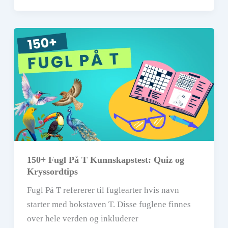
U
Kryssordløser:
Fuglenavn
og
Nyttig
Kunnskap
150+ Fugl På T Kunnskapstest: Quiz og
Kryssordtips
Fugl På T refererer til fuglearter hvis navn
starter med bokstaven T. Disse fuglene finnes
over hele verden og inkluderer