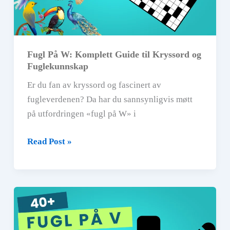
Fugl På W: Komplett Guide til Kryssord og
Fuglekunnskap
Er du fan av kryssord og fascinert av
fugleverdenen? Da har du sannsynligvis møtt
på utfordringen «fugl på W» i
Fugl
Read Post »
På
W:
Komplett
Guide
til
Kryssord