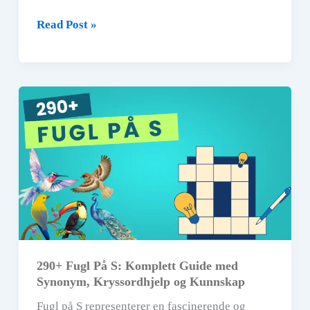
150+
Read Post »
Fugl
På
T
Kunnskapstest:
Quiz
og
Kryssordtips
290+ Fugl På S: Komplett Guide med
Synonym, Kryssordhjelp og Kunnskap
Fugl på S representerer en fascinerende og