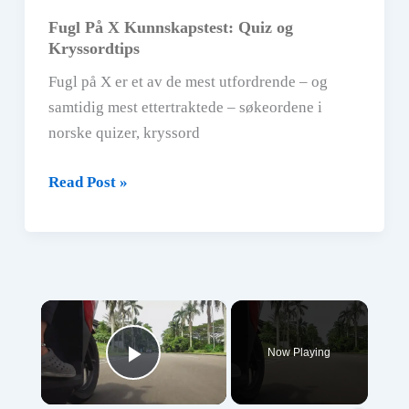
Fugl På X Kunnskapstest: Quiz og
Kryssordtips
Fugl på X er et av de mest utfordrende – og
samtidig mest ettertraktede – søkeordene i
norske quizer, kryssord
Fugl
Read Post »
På
X
Kunnskapstest:
Quiz
×
og
Kryssordtips
Now Playing
Play Video