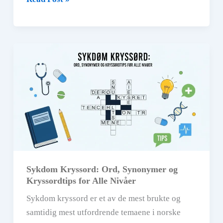
Kryssord:
Løs
morsomme
kryssord
om
fisk
og
sjøliv
Sykdom Kryssord: Ord, Synonymer og
Kryssordtips for Alle Nivåer
Sykdom kryssord er et av de mest brukte og
samtidig mest utfordrende temaene i norske