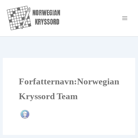
Hopp
rett
til
innholdet
Forfatternavn:Norwegian
Kryssord Team