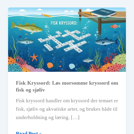
Fisk Kryssord: Løs morsomme kryssord om
fisk og sjøliv
Fisk kryssord handler om kryssord der temaet er
fisk, sjøliv og akvatiske arter, og brukes både til
underholdning og læring. […]
Fisk
Read Post »