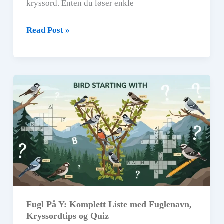
kryssord. Enten du løser enkle
Sykdom
Read Post »
Kryssord:
Ord,
Synonymer
og
Kryssordtips
for
Alle
Nivåer
Fugl På Y: Komplett Liste med Fuglenavn,
Kryssordtips og Quiz