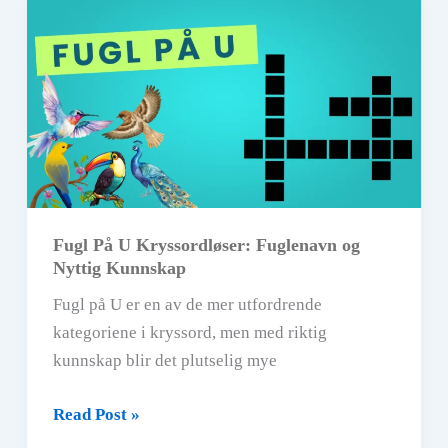
Fakta,
Kryssordhjelp
og
Morsom
Quiz
Fugl På U Kryssordløser: Fuglenavn og
Nyttig Kunnskap
Fugl på U er en av de mer utfordrende
kategoriene i kryssord, men med riktig
kunnskap blir det plutselig mye
Fugl
Read Post »
På