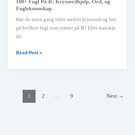
100+ Fugl På R: Kryssordhjelp, Ord, og
Fuglekunnskap
Har du noen gang sittet med et kryssord og lurt
på hvilken fugl som starter på R? Eller kanskje
du
100+
Read Post »
Fugl
På
R:
Kryssordhjelp,
Ord,
1
2
…
9
Next
→
og
Fuglekunnskap