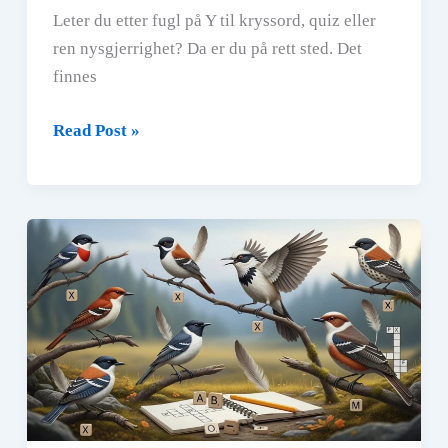
Leter du etter fugl på Y til kryssord, quiz eller
ren nysgjerrighet? Da er du på rett sted. Det
finnes
Fugl
Read Post »
På
Y:
Komplett
Liste
med
Fuglenavn,
Kryssordtips
og
Quiz