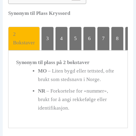
Synonym til
Plass
Kryssord
2
3
4
5
6
7
8
9
Bokstaver
Synonym til
plass
på 2 bokstaver
MO
– Liten bygd eller tettsted, ofte
brukt som stedsnavn i Norge.
NR
– Forkortelse for «nummer»,
brukt for å angi rekkefølge eller
identifikasjon.