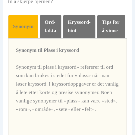
til å skjerpe hjernen?
Ord-
Kryssord-
Tips for
Synonym
fakta
hint
å vinne
Synonym til Plass i kryssord
Synonym til plass i kryssord» refererer til ord
som kan brukes i stedet for «plass» når man
løser kryssord. I kryssordoppgaver er det vanlig
å lete etter korte og presise synonymer. Noen
vanlige synonymer til «plass» kan være «sted»,
«rom», «område», «sete» eller «felt».