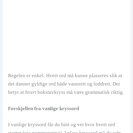
Regelen er enkel: Hvert ord må kunne plasseres slik at
det danner gyldige ord både vannrett og loddrett. Det
betyr at hvert bokstavkryss må være grammatisk riktig.
Forskjellen fra vanlige kryssord
I vanlige kryssord får du hint og vet hvor hvert ord
starter (via nummerering). I plass kryssord må du selv