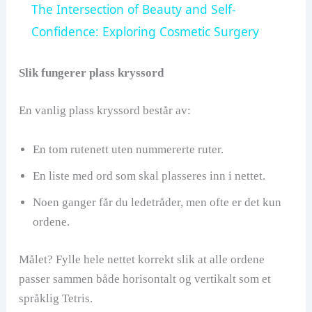
The Intersection of Beauty and Self-
a
Confidence: Exploring Cosmetic Surgery
y
Slik fungerer plass kryssord
En vanlig plass kryssord består av:
V
En tom rutenett uten nummererte ruter.
i
En liste med ord som skal plasseres inn i nettet.
d
Noen ganger får du ledetråder, men ofte er det kun
ordene.
e
Målet? Fylle hele nettet korrekt slik at alle ordene
o
passer sammen både horisontalt og vertikalt som et
språklig Tetris.