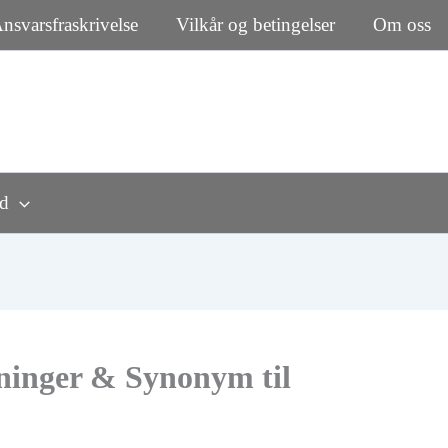
nsvarsfraskrivelse
Vilkår og betingelser
Om oss
rd
ninger & Synonym til