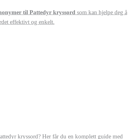
onymer til Pattedyr kryssord
som kan hjelpe deg å
rdet effektivt og enkelt.
pattedyr kryssord? Her får du en komplett guide med