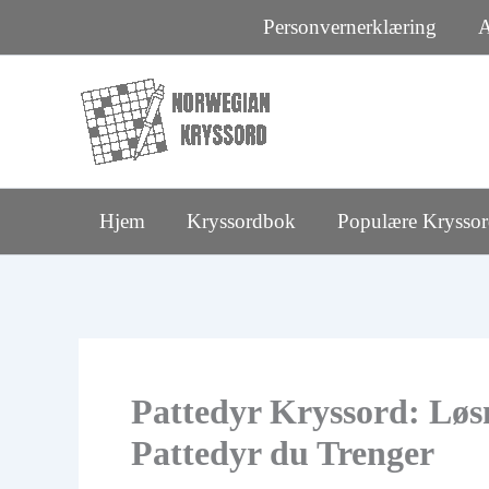
Hopp
Personvernerklæring
A
rett
til
innholdet
Hjem
Kryssordbok
Populære Krysso
Pattedyr Kryssord: Løs
Pattedyr du Trenger