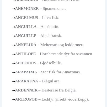
ANEMONER
– Sjøanemoner.
ANGELMUS
– Liten fisk.
ANGUILLA
– Ål på latin.
ANGUILLE
– Ål på fransk.
ANNELIDA
– Meitemark og leddormer.
ANTILOPE
– Hornbærende dyr fra savannen.
APHODIUS
– Gjødselbille.
ARAPAIMA
– Stor fisk fra Amazonas.
ARARAUNA
– Blågul ara.
ARDENNER
– Hesterase fra Belgia.
ARTROPOD
– Leddyr (insekt, edderkopp).