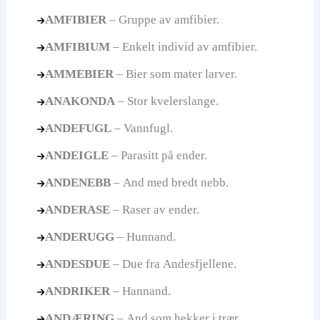
AMFIBIER
– Gruppe av amfibier.
AMFIBIUM
– Enkelt individ av amfibier.
AMMEBIER
– Bier som mater larver.
ANAKONDA
– Stor kvelerslange.
ANDEFUGL
– Vannfugl.
ANDEIGLE
– Parasitt på ender.
ANDENEBB
– And med bredt nebb.
ANDERASE
– Raser av ender.
ANDERUGG
– Hunnand.
ANDESDUE
– Due fra Andesfjellene.
ANDRIKER
– Hannand.
ANDÆRING
– And som hekker i trær.