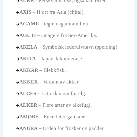
AURE
– Ferskvannsfisk, også kalt ørret.
AXIS
– Hjort fra Asia (chital).
AGAME
– Øgle i agamfamilien.
AGUTI
– Gnagere fra Sør-Amerika.
AKELA
– Symbolsk lederulvnavn (speiding).
AKITA
– Japansk hunderase.
AKKAR
– Blekkfisk.
AKKER
– Variant av akkar.
ALCES
– Latinsk navn for elg.
ALKER
– Flere arter av alkefugl.
AMØBE
– Encellet organisme.
ANURA
– Orden for frosker og padder.