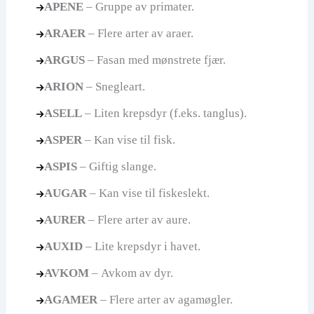
APENE
– Gruppe av primater.
ARAER
– Flere arter av araer.
ARGUS
– Fasan med mønstrete fjær.
ARION
– Snegleart.
ASELL
– Liten krepsdyr (f.eks. tanglus).
ASPER
– Kan vise til fisk.
ASPIS
– Giftig slange.
AUGAR
– Kan vise til fiskeslekt.
AURER
– Flere arter av aure.
AUXID
– Lite krepsdyr i havet.
AVKOM
– Avkom av dyr.
AGAMER
– Flere arter av agamøgler.