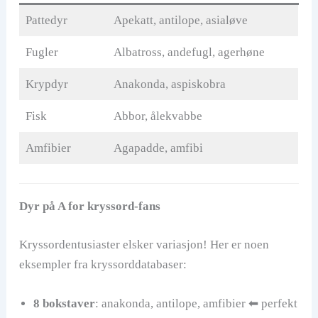
Pattedyr
Apekatt, antilope, asialøve
Fugler
Albatross, andefugl, agerhøne
Krypdyr
Anakonda, aspiskobra
Fisk
Abbor, ålekvabbe
Amfibier
Agapadde, amfibi
Dyr på A for kryssord-fans
Kryssordentusiaster elsker variasjon! Her er noen
eksempler fra kryssorddatabaser:
8 bokstaver
: anakonda, antilope, amfibier ⬅︎ perfekt