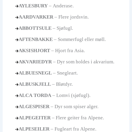
AYLESBURY
– Anderase.
AARDVARKER
– Flere jordsvin.
ABBOTTSULE
– Sjøfugl.
AFTENBAKKE
– Sommerfugl eller møll.
AKSISHJORT
– Hjort fra Asia.
AKVARIEDYR
– Dyr som holdes i akvarium.
ALBUESNEGL
– Snegleart.
ALBUSKJELL
– Bløtdyr.
ALCA TORDA
– Lomvi (sjøfugl).
ALGESPISER
– Dyr som spiser alger.
ALPEGEITER
– Flere geiter fra Alpene.
ALPESEILER
– Fugleart fra Alpene.