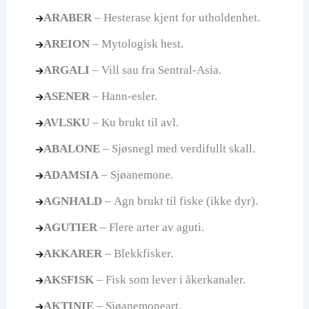
ARABER
– Hesterase kjent for utholdenhet.
AREION
– Mytologisk hest.
ARGALI
– Vill sau fra Sentral-Asia.
ASENER
– Hann-esler.
AVLSKU
– Ku brukt til avl.
ABALONE
– Sjøsnegl med verdifullt skall.
ADAMSIA
– Sjøanemone.
AGNHALD
– Agn brukt til fiske (ikke dyr).
AGUTIER
– Flere arter av aguti.
AKKARER
– Blekkfisker.
AKSFISK
– Fisk som lever i åkerkanaler.
AKTINIE
– Sjøanemoneart.