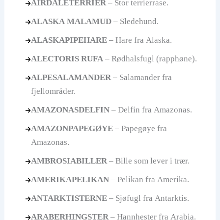
AIRDALETERRIER
– Stor terrierrase.
ALASKA MALAMUD
– Sledehund.
ALASKAPIPEHARE
– Hare fra Alaska.
ALECTORIS RUFA
– Rødhalsfugl (rapphøne).
ALPESALAMANDER
– Salamander fra
fjellområder.
AMAZONASDELFIN
– Delfin fra Amazonas.
AMAZONPAPEGØYE
– Papegøye fra
Amazonas.
AMBROSIABILLER
– Bille som lever i trær.
AMERIKAPELIKAN
– Pelikan fra Amerika.
ANTARKTISTERNE
– Sjøfugl fra Antarktis.
ARABERHINGSTER
– Hannhester fra Arabia.