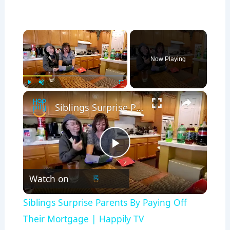
×
Now Playing
×
Play
Unmute
Fullscreen
Siblings Surprise Parents By Paying Off Their Mortgage | Happily TV
P
Watch on
l
Siblings Surprise Parents By Paying Off
a
Their Mortgage | Happily TV