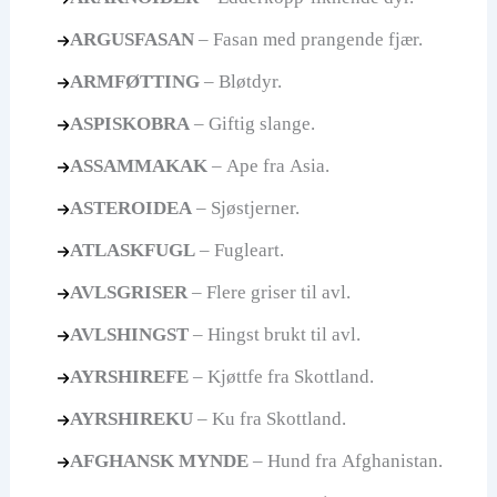
ARGUSFASAN
– Fasan med prangende fjær.
ARMFØTTING
– Bløtdyr.
ASPISKOBRA
– Giftig slange.
ASSAMMAKAK
– Ape fra Asia.
ASTEROIDEA
– Sjøstjerner.
ATLASKFUGL
– Fugleart.
AVLSGRISER
– Flere griser til avl.
AVLSHINGST
– Hingst brukt til avl.
AYRSHIREFE
– Kjøttfe fra Skottland.
AYRSHIREKU
– Ku fra Skottland.
AFGHANSK MYNDE
– Hund fra Afghanistan.