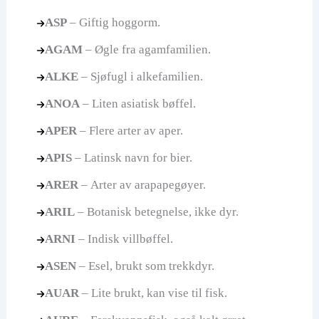
ASP
– Giftig hoggorm.
AGAM
– Øgle fra agamfamilien.
ALKE
– Sjøfugl i alkefamilien.
ANOA
– Liten asiatisk bøffel.
APER
– Flere arter av aper.
APIS
– Latinsk navn for bier.
ARER
– Arter av arapapegøyer.
ARIL
– Botanisk betegnelse, ikke dyr.
ARNI
– Indisk villbøffel.
ASEN
– Esel, brukt som trekkdyr.
AUAR
– Lite brukt, kan vise til fisk.