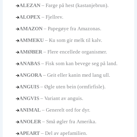
ALEZAN
– Farge på hest (kastanjebrun).
ALOPEX
– Fjellrev.
AMAZON
– Papegøye fra Amazonas.
AMMEKU
– Ku som gir melk til kalv.
AMØBER
– Flere encellede organismer.
ANABAS
– Fisk som kan bevege seg på land.
ANGORA
– Geit eller kanin med lang ull.
ANGUIS
– Øgle uten bein (ormfirfisle).
ANGVIS
– Variant av anguis.
ANIMAL
– Generelt ord for dyr.
ANOLER
– Små øgler fra Amerika.
APEART
– Del av apefamilien.