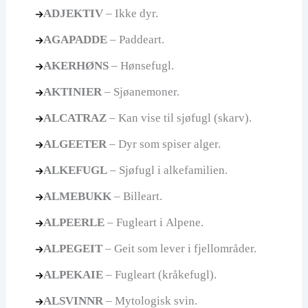
ADJEKTIV
– Ikke dyr.
AGAPADDE
– Paddeart.
AKERHØNS
– Hønsefugl.
AKTINIER
– Sjøanemoner.
ALCATRAZ
– Kan vise til sjøfugl (skarv).
ALGEETER
– Dyr som spiser alger.
ALKEFUGL
– Sjøfugl i alkefamilien.
ALMEBUKK
– Billeart.
ALPEERLE
– Fugleart i Alpene.
ALPEGEIT
– Geit som lever i fjellområder.
ALPEKAIE
– Fugleart (kråkefugl).
ALSVINNR
– Mytologisk svin.