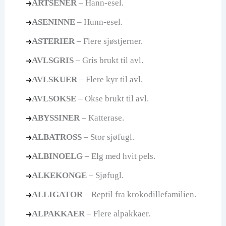
ARTSENER
– Hann-esel.
ASENINNE
– Hunn-esel.
ASTERIER
– Flere sjøstjerner.
AVLSGRIS
– Gris brukt til avl.
AVLSKUER
– Flere kyr til avl.
AVLSOKSE
– Okse brukt til avl.
ABYSSINER
– Katterase.
ALBATROSS
– Stor sjøfugl.
ALBINOELG
– Elg med hvit pels.
ALKEKONGE
– Sjøfugl.
ALLIGATOR
– Reptil fra krokodillefamilien.
ALPAKKAER
– Flere alpakkaer.