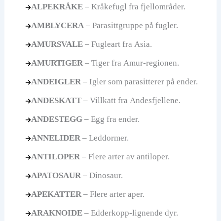
ALPEKRÅKE
– Kråkefugl fra fjellområder.
AMBLYCERA
– Parasittgruppe på fugler.
AMURSVALE
– Fugleart fra Asia.
AMURTIGER
– Tiger fra Amur-regionen.
ANDEIGLER
– Igler som parasitterer på ender.
ANDESKATT
– Villkatt fra Andesfjellene.
ANDESTEGG
– Egg fra ender.
ANNELIDER
– Leddormer.
ANTILOPER
– Flere arter av antiloper.
APATOSAUR
– Dinosaur.
APEKATTER
– Flere arter aper.
ARAKNOIDE
– Edderkopp-lignende dyr.