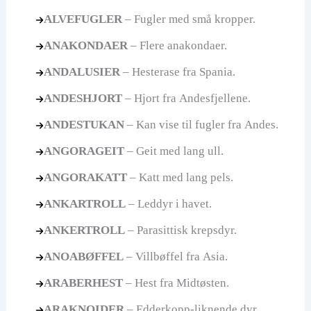
ALVEFUGLER
– Fugler med små kropper.
ANAKONDAER
– Flere anakondaer.
ANDALUSIER
– Hesterase fra Spania.
ANDESHJORT
– Hjort fra Andesfjellene.
ANDESTUKAN
– Kan vise til fugler fra Andes.
ANGORAGEIT
– Geit med lang ull.
ANGORAKATT
– Katt med lang pels.
ANKARTROLL
– Leddyr i havet.
ANKERTROLL
– Parasittisk krepsdyr.
ANOABØFFEL
– Villbøffel fra Asia.
ARABERHEST
– Hest fra Midtøsten.
ARAKNOIDER
– Edderkopp-liknende dyr.