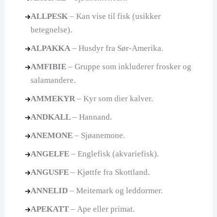
ALLPESK
– Kan vise til fisk (usikker
betegnelse).
ALPAKKA
– Husdyr fra Sør-Amerika.
AMFIBIE
– Gruppe som inkluderer frosker og
salamandere.
AMMEKYR
– Kyr som dier kalver.
ANDKALL
– Hannand.
ANEMONE
– Sjøanemone.
ANGELFE
– Englefisk (akvariefisk).
ANGUSFE
– Kjøttfe fra Skottland.
ANNELID
– Meitemark og leddormer.
APEKATT
– Ape eller primat.