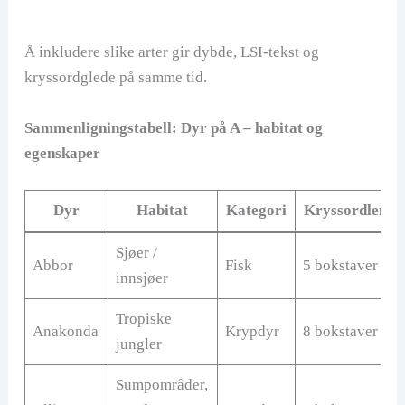
Å inkludere slike arter gir dybde, LSI-tekst og
kryssordglede på samme tid.
Sammenligningstabell: Dyr på A – habitat og
egenskaper
Dyr
Habitat
Kategori
Kryssordlengd
Sjøer /
Abbor
Fisk
5 bokstaver
innsjøer
Tropiske
Anakonda
Krypdyr
8 bokstaver
jungler
Sumpområder,