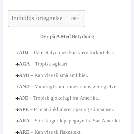
Innholdsfortegnelse
Dyr på A Med Betydning
ADJ
– Ikke et dyr, men kan være forkortelse.
AGA
– Tropisk øgleart.
AMI
– Kan vise til små amfibier.
AND
– Vannfugl som finnes i innsjøer og elver.
ANI
– Tropisk gjøkefugl fra Amerika.
APE
– Primat, inkluderer aper og sjimpanser.
ARA
– Stor, fargerik papegøye fra Sør-Amerika.
ARE
– Kan vise til fiskeslekt.