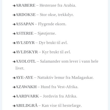
ARABERE
– Hesterase fra Arabia.
ARDOKSE
– Stor okse, trekkdyr.
ASSAPAN
– Flygende ekorn.
ASTERIE
– Sjøstjerne.
AVLSDYR
– Dyr brukt til avl.
AVLDSKYR
– Kyr brukt til avl.
AXOLOTL
– Salamander som lever i vann hele
livet.
AYE-AYE
– Nattaktiv lemur fra Madagaskar.
AZAWAKH
– Hund fra Vest-Afrika.
AARDVARK
– Jordsvin fra Afrika.
ABILDGRÅ
– Kan vise til hestefarge.