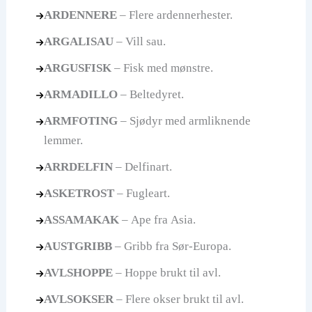
ARDENNERE
– Flere ardennerhester.
ARGALISAU
– Vill sau.
ARGUSFISK
– Fisk med mønstre.
ARMADILLO
– Beltedyret.
ARMFOTING
– Sjødyr med armliknende
lemmer.
ARRDELFIN
– Delfinart.
ASKETROST
– Fugleart.
ASSAMAKAK
– Ape fra Asia.
AUSTGRIBB
– Gribb fra Sør-Europa.
AVLSHOPPE
– Hoppe brukt til avl.
AVLSOKSER
– Flere okser brukt til avl.