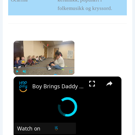
folkemusikk og kryssord.
×
×
Play
Unmute
Fullscreen
Boy Brings Daddy Doll To Daycare Only To Be Surprised By Real Dad | Happily TV
Watch on