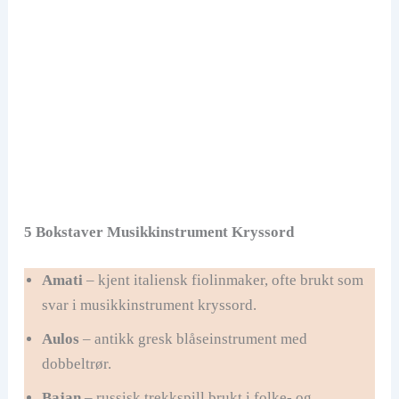
5 Bokstaver Musikkinstrument Kryssord
Amati
– kjent italiensk fiolinmaker, ofte brukt som
svar i musikkinstrument kryssord.
Aulos
– antikk gresk blåseinstrument med
dobbeltrør.
Bajan
– russisk trekkspill brukt i folke- og