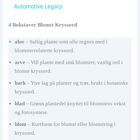
Automotive Legacy
y
4 Bokstaver Blomst Kryssord
V
aloe
– Saftig plante som ofte regnes med i
blomsterrelaterte kryssord.
i
arve
– Vill plante med små blomster, vanlig ord i
d
blomst kryssord.
bark
– Ytre lag på planter og trær, brukt i botaniske
e
kryssord.
blad
– Grønn plantedel knyttet til blomstens vekst
o
og fotosyntese.
blom
– Kortform for blomst eller blomstring i
kryssord.