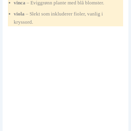
vinca
– Eviggrønn plante med blå blomster.
viola
– Slekt som inkluderer fioler, vanlig i
kryssord.