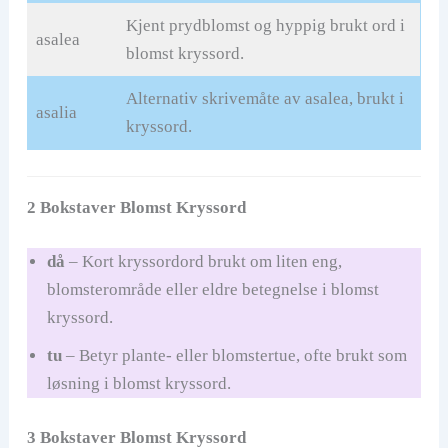
Kjent prydblomst og hyppig brukt ord i
asalea
blomst kryssord.
Alternativ skrivemåte av asalea, brukt i
asalia
kryssord.
2 Bokstaver Blomst Kryssord
då
– Kort kryssordord brukt om liten eng,
blomsterområde eller eldre betegnelse i blomst
kryssord.
tu
– Betyr plante- eller blomstertue, ofte brukt som
løsning i blomst kryssord.
3 Bokstaver Blomst Kryssord