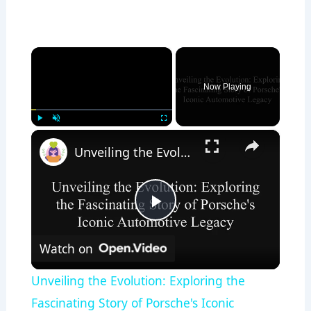
×
Now Playing
×
Play
Unmute
Fullscreen
Unveiling the Evolution: Exploring the Fascinating Story of Porsche's Iconic Automotive Legacy
P
Watch on
l
Unveiling the Evolution: Exploring the
a
Fascinating Story of Porsche's Iconic