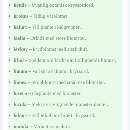
konile
– Uvanlig botanisk kryssordord.
krokus
– Tidlig vårblomst.
kålurt
– Vill plante i kålgruppen.
laelia
– Orkidé med store blomster.
levkøy
– Prydblomst med sterk duft.
lifiol
– Sjeldent ord brukt om fiollignende blomst.
linium
– Variant av linum i kryssord.
linnea
– Skogblomst med små rosa blomster.
lusern
– Fôrplante med blomster.
luzula
– Slekt av sivlignende blomsterplanter.
løkurt
– Vill løkplante brukt i kryssord.
malukt
– Variant av malurt.