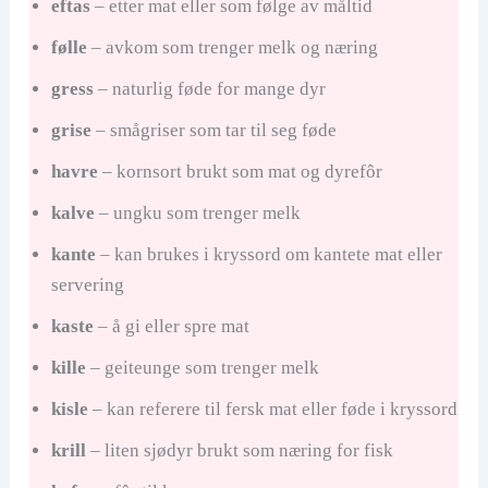
i
eftas
– etter mat eller som følge av måltid
følle
– avkom som trenger melk og næring
d
gress
– naturlig føde for mange dyr
e
grise
– smågriser som tar til seg føde
havre
– kornsort brukt som mat og dyrefôr
o
kalve
– ungku som trenger melk
kante
– kan brukes i kryssord om kantete mat eller
servering
kaste
– å gi eller spre mat
kille
– geiteunge som trenger melk
kisle
– kan referere til fersk mat eller føde i kryssord
krill
– liten sjødyr brukt som næring for fisk