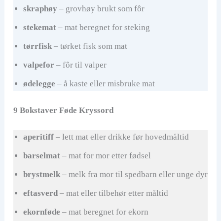
skraphøy
– grovhøy brukt som fôr
stekemat
– mat beregnet for steking
tørrfisk
– tørket fisk som mat
valpefor
– fôr til valper
ødelegge
– å kaste eller misbruke mat
9 Bokstaver Føde Kryssord
aperitiff
– lett mat eller drikke før hovedmåltid
barselmat
– mat for mor etter fødsel
brystmelk
– melk fra mor til spedbarn eller unge dyr
eftasverd
– mat eller tilbehør etter måltid
ekornføde
– mat beregnet for ekorn