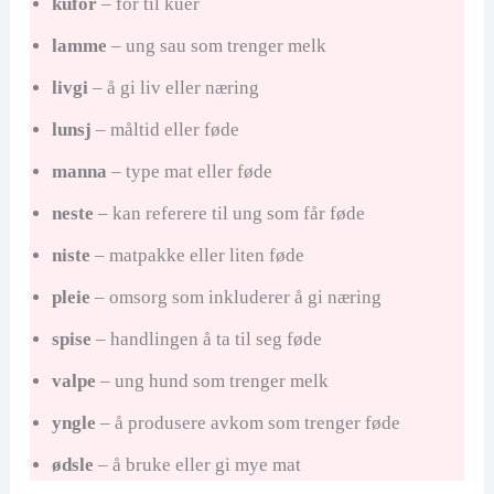
kufor
– fôr til kuer
lamme
– ung sau som trenger melk
livgi
– å gi liv eller næring
lunsj
– måltid eller føde
manna
– type mat eller føde
neste
– kan referere til ung som får føde
niste
– matpakke eller liten føde
pleie
– omsorg som inkluderer å gi næring
spise
– handlingen å ta til seg føde
valpe
– ung hund som trenger melk
yngle
– å produsere avkom som trenger føde
ødsle
– å bruke eller gi mye mat