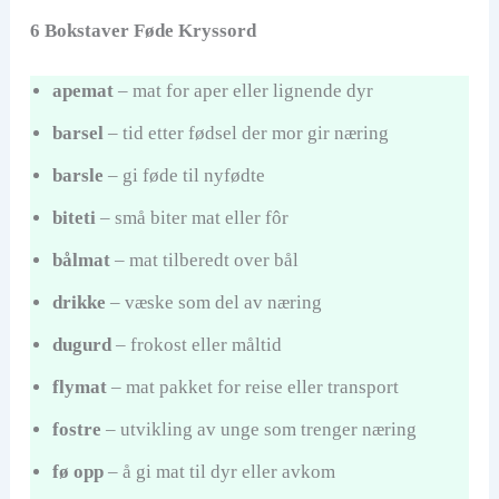
6 Bokstaver Føde Kryssord
apemat
– mat for aper eller lignende dyr
barsel
– tid etter fødsel der mor gir næring
barsle
– gi føde til nyfødte
biteti
– små biter mat eller fôr
bålmat
– mat tilberedt over bål
drikke
– væske som del av næring
dugurd
– frokost eller måltid
flymat
– mat pakket for reise eller transport
fostre
– utvikling av unge som trenger næring
fø opp
– å gi mat til dyr eller avkom