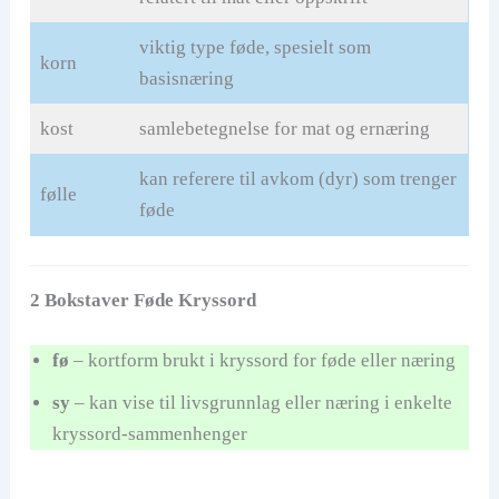
viktig type føde, spesielt som
korn
basisnæring
kost
samlebetegnelse for mat og ernæring
kan referere til avkom (dyr) som trenger
følle
føde
2 Bokstaver Føde Kryssord
fø
– kortform brukt i kryssord for føde eller næring
sy
– kan vise til livsgrunnlag eller næring i enkelte
kryssord-sammenhenger