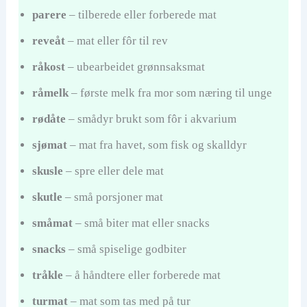
parere
– tilberede eller forberede mat
reveåt
– mat eller fôr til rev
råkost
– ubearbeidet grønnsaksmat
råmelk
– første melk fra mor som næring til unge
rødåte
– smådyr brukt som fôr i akvarium
sjømat
– mat fra havet, som fisk og skalldyr
skusle
– spre eller dele mat
skutle
– små porsjoner mat
småmat
– små biter mat eller snacks
snacks
– små spiselige godbiter
tråkle
– å håndtere eller forberede mat
turmat
– mat som tas med på tur