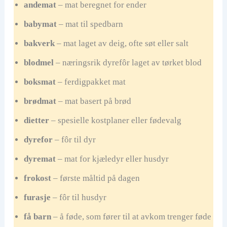
andemat
– mat beregnet for ender
babymat
– mat til spedbarn
bakverk
– mat laget av deig, ofte søt eller salt
blodmel
– næringsrik dyrefôr laget av tørket blod
boksmat
– ferdigpakket mat
brødmat
– mat basert på brød
dietter
– spesielle kostplaner eller fødevalg
dyrefor
– fôr til dyr
dyremat
– mat for kjæledyr eller husdyr
frokost
– første måltid på dagen
furasje
– fôr til husdyr
få barn
– å føde, som fører til at avkom trenger føde