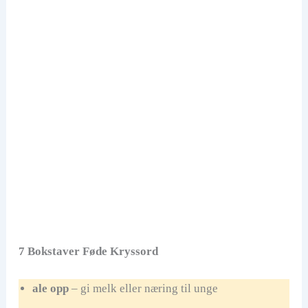
7 Bokstaver Føde Kryssord
ale opp
– gi melk eller næring til unge