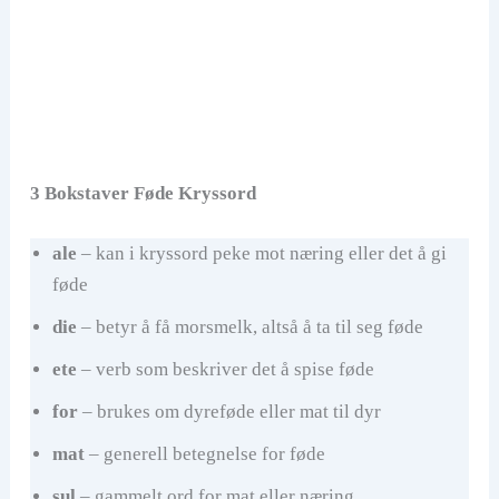
3 Bokstaver Føde Kryssord
ale
– kan i kryssord peke mot næring eller det å gi
føde
die
– betyr å få morsmelk, altså å ta til seg føde
ete
– verb som beskriver det å spise føde
for
– brukes om dyreføde eller mat til dyr
mat
– generell betegnelse for føde
sul
– gammelt ord for mat eller næring