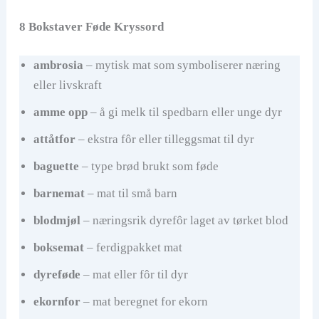
8 Bokstaver Føde Kryssord
ambrosia
– mytisk mat som symboliserer næring
eller livskraft
amme opp
– å gi melk til spedbarn eller unge dyr
attåtfor
– ekstra fôr eller tilleggsmat til dyr
baguette
– type brød brukt som føde
barnemat
– mat til små barn
blodmjøl
– næringsrik dyrefôr laget av tørket blod
boksemat
– ferdigpakket mat
dyreføde
– mat eller fôr til dyr
ekornfor
– mat beregnet for ekorn