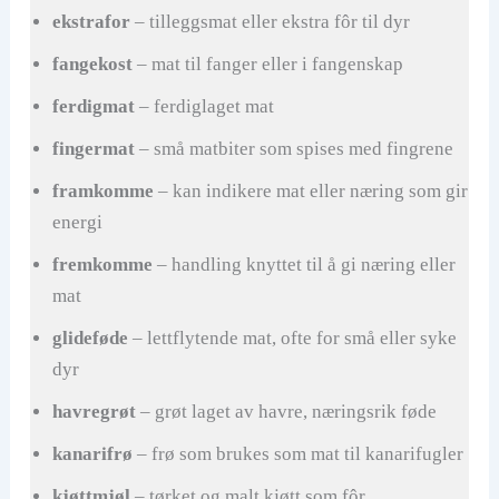
ekstrafor
– tilleggsmat eller ekstra fôr til dyr
fangekost
– mat til fanger eller i fangenskap
ferdigmat
– ferdiglaget mat
fingermat
– små matbiter som spises med fingrene
framkomme
– kan indikere mat eller næring som gir
energi
fremkomme
– handling knyttet til å gi næring eller
mat
glideføde
– lettflytende mat, ofte for små eller syke
dyr
havregrøt
– grøt laget av havre, næringsrik føde
kanarifrø
– frø som brukes som mat til kanarifugler
kjøttmjøl
– tørket og malt kjøtt som fôr