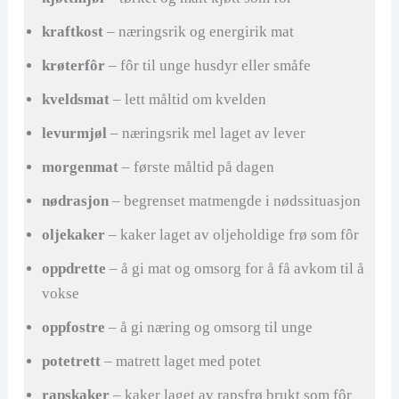
kraftkost
– næringsrik og energirik mat
krøterfôr
– fôr til unge husdyr eller småfe
kveldsmat
– lett måltid om kvelden
levurmjøl
– næringsrik mel laget av lever
morgenmat
– første måltid på dagen
nødrasjon
– begrenset matmengde i nødssituasjon
oljekaker
– kaker laget av oljeholdige frø som fôr
oppdrette
– å gi mat og omsorg for å få avkom til å
vokse
oppfostre
– å gi næring og omsorg til unge
potetrett
– matrett laget med potet
rapskaker
– kaker laget av rapsfrø brukt som fôr