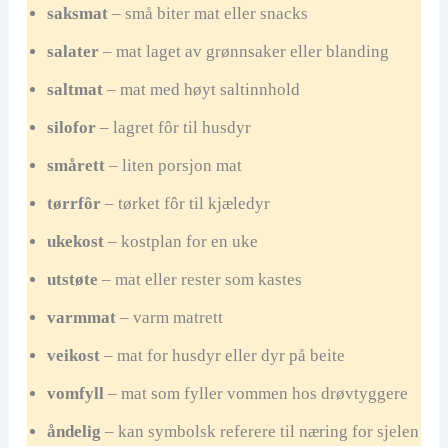
saksmat
– små biter mat eller snacks
salater
– mat laget av grønnsaker eller blanding
saltmat
– mat med høyt saltinnhold
silofor
– lagret fôr til husdyr
smårett
– liten porsjon mat
tørrfôr
– tørket fôr til kjæledyr
ukekost
– kostplan for en uke
utstøte
– mat eller rester som kastes
varmmat
– varm matrett
veikost
– mat for husdyr eller dyr på beite
vomfyll
– mat som fyller vommen hos drøvtyggere
åndelig
– kan symbolsk referere til næring for sjelen