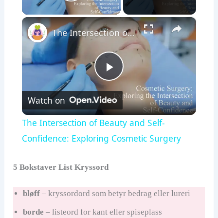
Play Video
×
The Intersection of Beauty and Self-Confidence: Exploring Cosmetic Surgery
P
Watch on
l
The Intersection of Beauty and Self-
a
Confidence: Exploring Cosmetic Surgery
y
5 Bokstaver List Kryssord
bløff
– kryssordord som betyr bedrag eller lureri
V
borde
– listeord for kant eller spiseplass