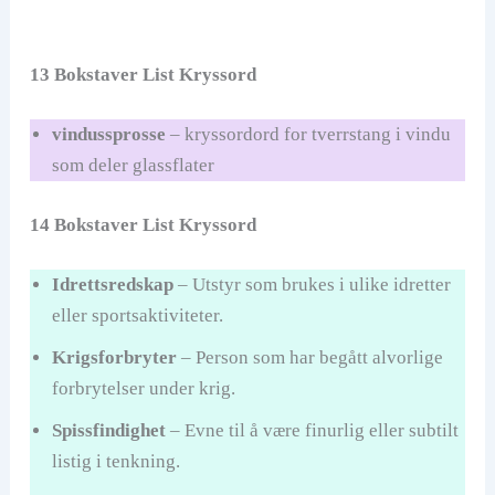
13 Bokstaver List Kryssord
vindussprosse
– kryssordord for tverrstang i vindu
som deler glassflater
14 Bokstaver List Kryssord
Idrettsredskap
– Utstyr som brukes i ulike idretter
eller sportsaktiviteter.
Krigsforbryter
– Person som har begått alvorlige
forbrytelser under krig.
Spissfindighet
– Evne til å være finurlig eller subtilt
listig i tenkning.