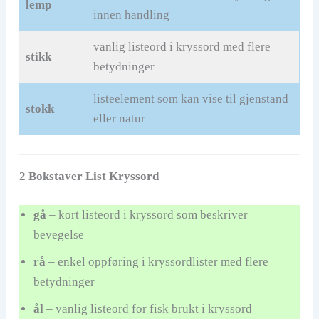
lemp
innen handling
vanlig listeord i kryssord med flere
stikk
betydninger
listeelement som kan vise til gjenstand
stokk
eller natur
2 Bokstaver List Kryssord
gå
– kort listeord i kryssord som beskriver
bevegelse
rå
– enkel oppføring i kryssordlister med flere
betydninger
ål
– vanlig listeord for fisk brukt i kryssord