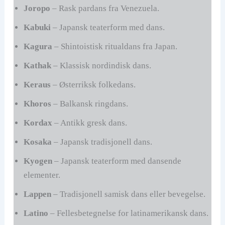
Joropo
– Rask pardans fra Venezuela.
Kabuki
– Japansk teaterform med dans.
Kagura
– Shintoistisk ritualdans fra Japan.
Kathak
– Klassisk nordindisk dans.
Keraus
– Østerriksk folkedans.
Khoros
– Balkansk ringdans.
Kordax
– Antikk gresk dans.
Kosaka
– Japansk tradisjonell dans.
Kyogen
– Japansk teaterform med dansende
elementer.
Lappen
– Tradisjonell samisk dans eller bevegelse.
Latino
– Fellesbetegnelse for latinamerikansk dans.