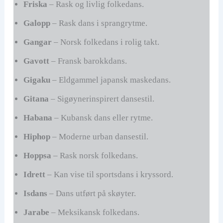
Friska
– Rask og livlig folkedans.
Galopp
– Rask dans i sprangrytme.
Gangar
– Norsk folkedans i rolig takt.
Gavott
– Fransk barokkdans.
Gigaku
– Eldgammel japansk maskedans.
Gitana
– Sigøynerinspirert dansestil.
Habana
– Kubansk dans eller rytme.
Hiphop
– Moderne urban dansestil.
Hoppsa
– Rask norsk folkedans.
Idrett
– Kan vise til sportsdans i kryssord.
Isdans
– Dans utført på skøyter.
Jarabe
– Meksikansk folkedans.