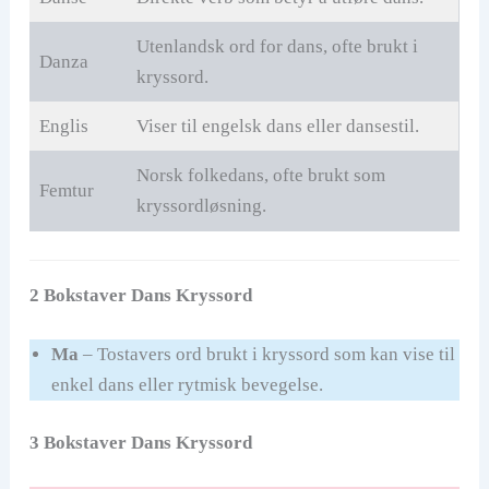
Utenlandsk ord for dans, ofte brukt i
Danza
kryssord.
Englis
Viser til engelsk dans eller dansestil.
Norsk folkedans, ofte brukt som
Femtur
kryssordløsning.
2 Bokstaver Dans Kryssord
Ma
– Tostavers ord brukt i kryssord som kan vise til
enkel dans eller rytmisk bevegelse.
3 Bokstaver Dans Kryssord