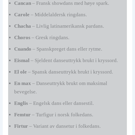
Cancan
– Fransk showdans med høye spark.
Carole
– Middelaldersk ringdans.
Chacha
– Livlig latinamerikansk pardans.
Choros
– Gresk ringdans.
Cuando
– Spanskpreget dans eller rytme.
Eismal
– Sjeldent danseuttrykk brukt i kryssord.
El ole
– Spansk danseuttrykk brukt i kryssord.
En max
– Danseuttrykk brukt om maksimal
bevegelse.
Englis
– Engelsk dans eller dansestil.
Femtur
– Turfigur i norsk folkedans.
Firtur
– Variant av dansetur i folkedans.