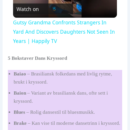
Watch on
l
Gutsy Grandma Confronts Strangers In
a
Yard And Discovers Daughters Not Seen In
Years | Happily TV
y
5 Bokstaver Dans Kryssord
V
Baiao
– Brasiliansk folkedans med livlig rytme,
brukt i kryssord.
i
Baion
– Variant av brasiliansk dans, ofte sett i
d
kryssord.
Blues
– Rolig dansestil til bluesmusikk.
e
Brake
– Kan vise til moderne dansetrinn i kryssord.