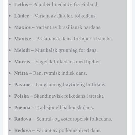
Letkis
– Populær linedance fra Finland.
Länler
– Variant av ländler, folkedans.
Maxice
– Variant av brasiliansk pardans.
Maxixe
– Brasiliansk dans, forløper til samba.
Melodi
– Musikalsk grunnlag for dans.
Morris
– Engelsk folkedans med bjeller.
Nritta
– Ren, rytmisk indisk dans.
Pavane
– Langsom og høytidelig hoffdans.
Polska
– Skandinavisk folkedans i tretakt.
Puenna
– Tradisjonell balkansk dans.
Radova
– Sentral- og østeuropeisk folkedans.
Redova
– Variant av polkainspirert dans.