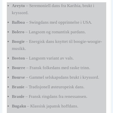
Areyto
– Seremoniell dans fra Karibia, brukt i
kryssord.
Balboa
– Swingdans med opprinnelse i USA.
Bolero
– Langsom og romantisk pardans.
Boogie
– Energisk dans knyttet til boogie-woogie-
musikk.
Boston
– Langsom variant av vals.
Bourre
– Fransk folkedans med raske trinn.
Bourse
– Gammel selskapsdans brukt i kryssord.
Branie
– Tradisjonell østeuropeisk dans.
Branle
– Fransk ringdans fra renessansen.
Bugaku
– Klassisk japansk hoffdans.