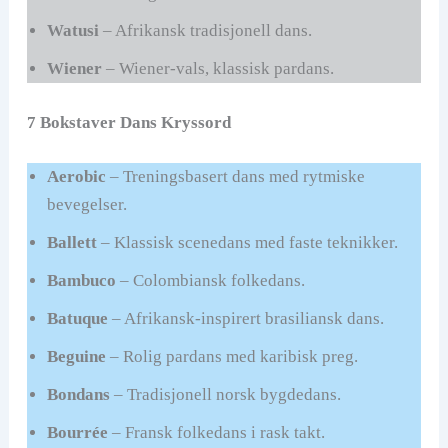
Watusi
– Afrikansk tradisjonell dans.
Wiener
– Wiener-vals, klassisk pardans.
7 Bokstaver Dans Kryssord
Aerobic
– Treningsbasert dans med rytmiske
bevegelser.
Ballett
– Klassisk scenedans med faste teknikker.
Bambuco
– Colombiansk folkedans.
Batuque
– Afrikansk-inspirert brasiliansk dans.
Beguine
– Rolig pardans med karibisk preg.
Bondans
– Tradisjonell norsk bygdedans.
Bourrée
– Fransk folkedans i rask takt.