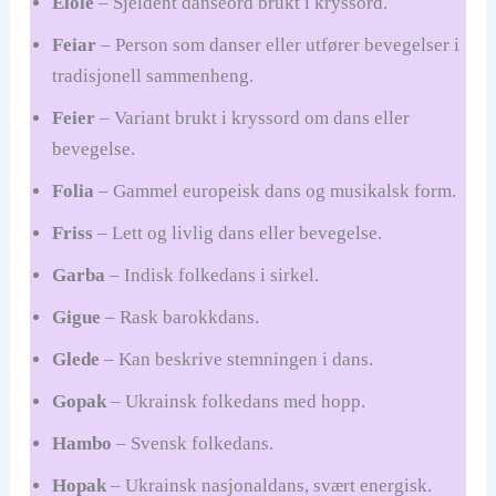
Elole
– Sjeldent danseord brukt i kryssord.
Feiar
– Person som danser eller utfører bevegelser i
tradisjonell sammenheng.
Feier
– Variant brukt i kryssord om dans eller
bevegelse.
Folia
– Gammel europeisk dans og musikalsk form.
Friss
– Lett og livlig dans eller bevegelse.
Garba
– Indisk folkedans i sirkel.
Gigue
– Rask barokkdans.
Glede
– Kan beskrive stemningen i dans.
Gopak
– Ukrainsk folkedans med hopp.
Hambo
– Svensk folkedans.
Hopak
– Ukrainsk nasjonaldans, svært energisk.