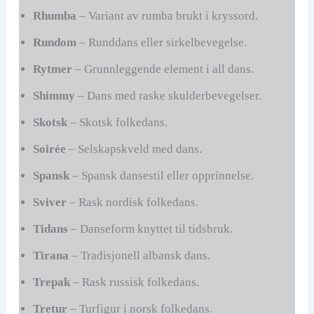
Rhumba
– Variant av rumba brukt i kryssord.
Rundom
– Runddans eller sirkelbevegelse.
Rytmer
– Grunnleggende element i all dans.
Shimmy
– Dans med raske skulderbevegelser.
Skotsk
– Skotsk folkedans.
Soirée
– Selskapskveld med dans.
Spansk
– Spansk dansestil eller opprinnelse.
Sviver
– Rask nordisk folkedans.
Tidans
– Danseform knyttet til tidsbruk.
Tirana
– Tradisjonell albansk dans.
Trepak
– Rask russisk folkedans.
Tretur
– Turfigur i norsk folkedans.