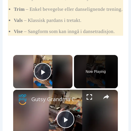
Trim
– Enkel bevegelse eller danselignende trening.
Vals
– Klassisk pardans i tretakt.
Vise
– Sangform som kan inngå i dansetradisjon.
×
Now Playing
Play Video
×
Gutsy Grandma Confronts Strangers In Yard And Discovers Daughters Not Seen In Years | Happily TV
P