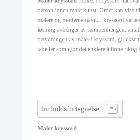
Maler kryssord
brukes i kryssord når svar
person innen malerkunst. Ordet kan vise ti
malere og moderne navn. I kryssord varierer
løsning avhenger av sammenhengen, antall 
betydningen av maler i kryssord, gir eksem
tabeller som gjør det enklere å finne riktig 
Innholdsfortegnelse
Maler kryssord