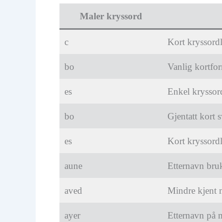
Maler kryssord
c
Kort kryssord
bo
Vanlig kortfor
es
Enkel kryssord
bo
Gjentatt kort 
es
Kort kryssordlø
aune
Etternavn bru
aved
Mindre kjent 
ayer
Etternavn på 