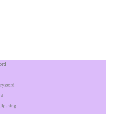
ord
kryssord
rd
dløsning