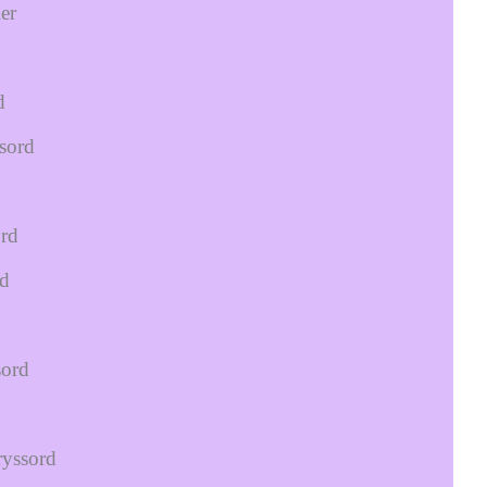
er
d
sord
ord
rd
d
sord
ryssord