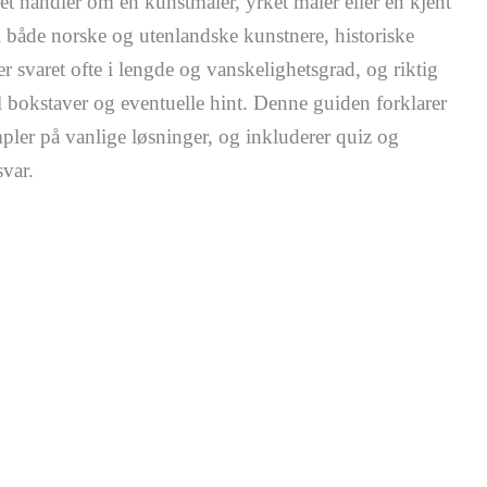
et handler om en kunstmaler, yrket maler eller en kjent
l både norske og utenlandske kunstnere, historiske
 svaret ofte i lengde og vanskelighetsgrad, og riktig
bokstaver og eventuelle hint. Denne guiden forklarer
pler på vanlige løsninger, og inkluderer quiz og
svar.