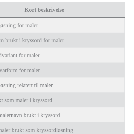
Kort beskrivelse
løsning for maler
m brukt i kryssord for maler
variant for maler
svarform for maler
sning relatert til maler
kt som maler i kryssord
malernavn brukt i kryssord
maler brukt som kryssordløsning