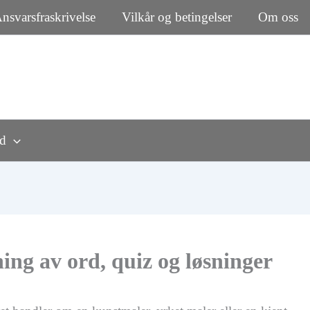
nsvarsfraskrivelse
Vilkår og betingelser
Om oss
rd
ng av ord, quiz og løsninger