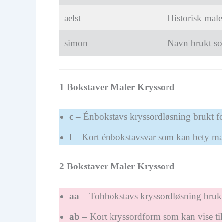
aelst
Historisk male
simon
Navn brukt so
1 Bokstaver Maler Kryssord
c
– Énbokstavs kryssordløsning brukt fo
l
– Kort énbokstavsvar som kan bety mal
2 Bokstaver Maler Kryssord
aa
– Tobbokstavs kryssordløsning brukt
ab
– Kort kryssordform som kan vise til