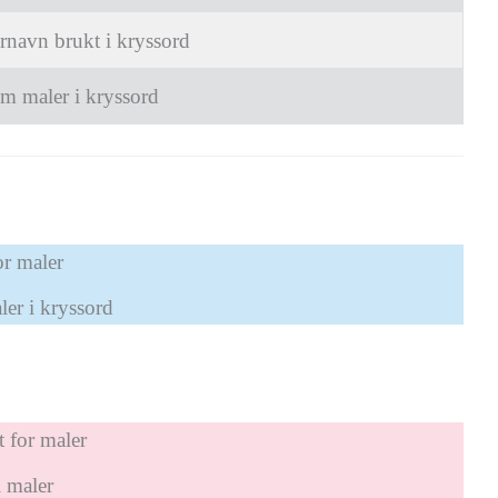
rnavn brukt i kryssord
m maler i kryssord
r maler
er i kryssord
 for maler
 maler