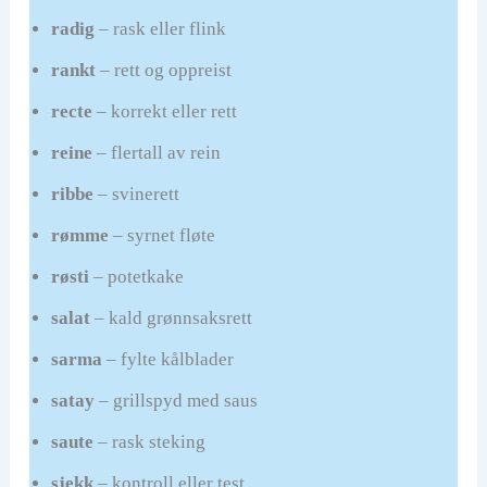
radig
– rask eller flink
rankt
– rett og oppreist
recte
– korrekt eller rett
reine
– flertall av rein
ribbe
– svinerett
rømme
– syrnet fløte
røsti
– potetkake
salat
– kald grønnsaksrett
sarma
– fylte kålblader
satay
– grillspyd med saus
saute
– rask steking
sjekk
– kontroll eller test