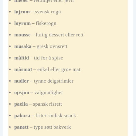
lineær
– rettlinjet eller jevn
løjrom
– svensk rogn
løyrom
– fiskerogn
mousse
– luftig dessert eller rett
musaka
– gresk ovnsrett
måltid
– tid for å spise
måsmat
– enkel eller grov mat
nudler
– tynne deigstrimler
opsjon
– valgmulighet
paella
– spansk risrett
pakora
– fritert indisk snack
panett
– type søtt bakverk