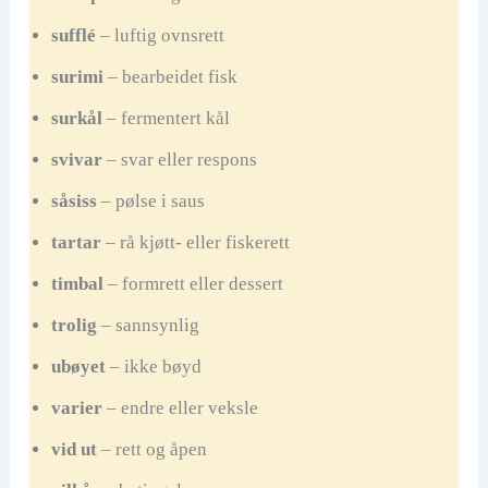
sufflé
– luftig ovnsrett
surimi
– bearbeidet fisk
surkål
– fermentert kål
svivar
– svar eller respons
såsiss
– pølse i saus
tartar
– rå kjøtt- eller fiskerett
timbal
– formrett eller dessert
trolig
– sannsynlig
ubøyet
– ikke bøyd
varier
– endre eller veksle
vid ut
– rett og åpen