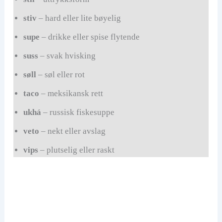
stiv
– hard eller lite bøyelig
supe
– drikke eller spise flytende
suss
– svak hvisking
søll
– søl eller rot
taco
– meksikansk rett
ukhá
– russisk fiskesuppe
veto
– nekt eller avslag
vips
– plutselig eller raskt