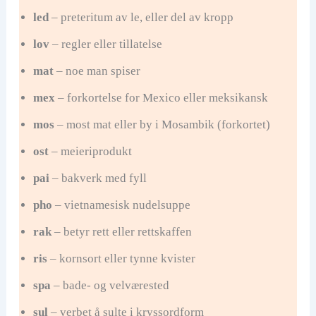
led
– preteritum av le, eller del av kropp
lov
– regler eller tillatelse
mat
– noe man spiser
mex
– forkortelse for Mexico eller meksikansk
mos
– most mat eller by i Mosambik (forkortet)
ost
– meieriprodukt
pai
– bakverk med fyll
pho
– vietnamesisk nudelsuppe
rak
– betyr rett eller rettskaffen
ris
– kornsort eller tynne kvister
spa
– bade- og velværested
sul
– verbet å sulte i kryssordform