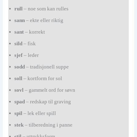
rull
– noe som kan rulles
sann
– ekte eller riktig
sant
– korrekt
sild
– fisk
sjef
– leder
sodd
– tradisjonell suppe
soll
– kortform for sol
sovl
– gammelt ord for søvn
spad
– redskap til graving
spil
– lek eller spill
stek
– tilberedning i panne
stil
– uttrykksform