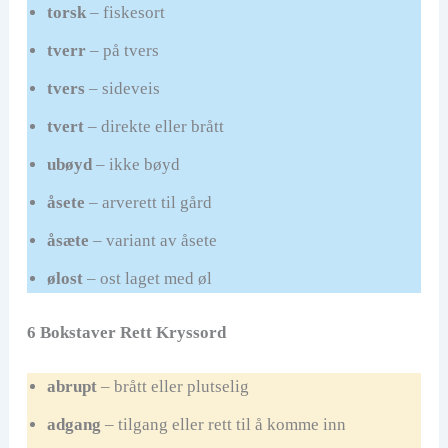
torsk
– fiskesort
tverr
– på tvers
tvers
– sideveis
tvert
– direkte eller brått
ubøyd
– ikke bøyd
åsete
– arverett til gård
åsæte
– variant av åsete
ølost
– ost laget med øl
6 Bokstaver Rett Kryssord
abrupt
– brått eller plutselig
adgang
– tilgang eller rett til å komme inn