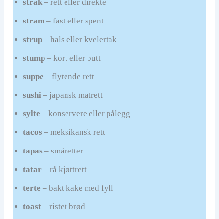
strak
– rett eller direkte
stram
– fast eller spent
strup
– hals eller kvelertak
stump
– kort eller butt
suppe
– flytende rett
sushi
– japansk matrett
sylte
– konservere eller pålegg
tacos
– meksikansk rett
tapas
– småretter
tatar
– rå kjøttrett
terte
– bakt kake med fyll
toast
– ristet brød