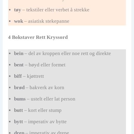
tøy
– tekstiler eller verbet å strekke
wok
– asiatisk stekepanne
4 Bokstaver Rett Kryssord
bein
– del av kroppen eller noe rett og direkte
bent
– bøyd eller formet
biff
– kjøttrett
brød
– bakverk av korn
bums
– ustelt eller lat person
butt
– kort eller stump
bytt
– imperativ av bytte
drep
– imperativ av drepe