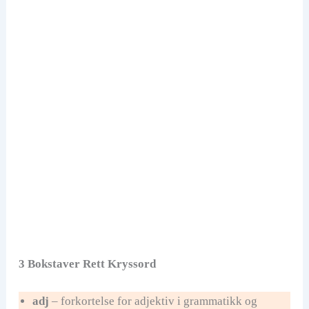
3 Bokstaver Rett Kryssord
adj
– forkortelse for adjektiv i grammatikk og