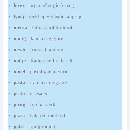
lever
– organ eller gir fra seg
lynsj
– raskt og voldsomt angrep
mensa
– latinsk ord for bord
mulig
– kan la seg gjøre
mysli
– frokostblanding
mølje
– tradisjonell fiskerett
nudel
– pastalignende mat
pasta
– italiensk deigvare
pesto
– urtesaus
pirog
– fylt bakverk
pizza
– bakt rett med fyll
pølse
– kjøttprodukt