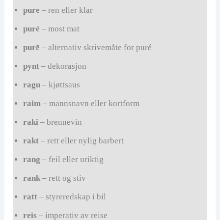
pure
– ren eller klar
puré
– most mat
purē
– alternativ skrivemåte for puré
pynt
– dekorasjon
ragu
– kjøttsaus
raim
– mannsnavn eller kortform
raki
– brennevin
rakt
– rett eller nylig barbert
rang
– feil eller uriktig
rank
– rett og stiv
ratt
– styreredskap i bil
reis
– imperativ av reise