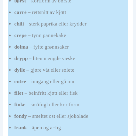
børst
– kortform av børste
carré
– rettsnitt av kjøtt
chili
– sterk paprika eller krydder
crepe
– tynn pannekake
dolma
– fylte grønnsaker
drypp
– liten mengde væske
dylle
– gjøre våt eller sølete
entre
– inngang eller gå inn
filet
– beinfritt kjøtt eller fisk
finke
– småfugl eller kortform
fondy
– smeltet ost eller sjokolade
frank
– åpen og ærlig