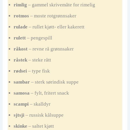
rimlig
– gammel skrivemåte for rimelig
rotmos
– moste rotgrønnsaker
rulade
– rullet kjøtt- eller kakerett
rulett
– pengespill
råkost
– revne rå grønnsaker
råstek
– steke rått
rødsei
– type fisk
sambar
– sterk sørindisk suppe
samosa
– fylt, fritert snack
scampi
– skalldyr
sjtsji
– russisk kålsuppe
skinke
– saltet kjøtt