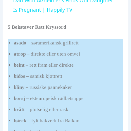
Dad With Alzheimer's Finds Out Daughter
a
Is Pregnant | Happily TV
y
5 Bokstaver Rett Kryssord
asado
– søramerikansk grillrett
V
atrop
– direkte eller uten omvei
i
beint
– rett fram eller direkte
bidos
– samisk kjøttrett
d
bliny
– russiske pannekaker
e
borsj
– østeuropeisk rødbetsuppe
brått
– plutselig eller raskt
o
børek
– fylt bakverk fra Balkan