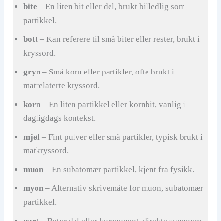
d
bite
– En liten bit eller del, brukt billedlig som
partikkel.
e
bott
– Kan referere til små biter eller rester, brukt i
kryssord.
o
gryn
– Små korn eller partikler, ofte brukt i
matrelaterte kryssord.
korn
– En liten partikkel eller kornbit, vanlig i
dagligdags kontekst.
mjøl
– Fint pulver eller små partikler, typisk brukt i
matkryssord.
muon
– En subatomær partikkel, kjent fra fysikk.
myon
– Alternativ skrivemåte for muon, subatomær
partikkel.
part
– Betyr del eller komponent, direkte synonym