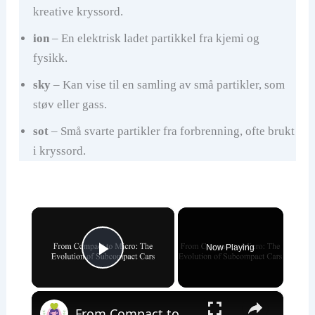
kreative kryssord.
ion
– En elektrisk ladet partikkel fra kjemi og
fysikk.
sky
– Kan vise til en samling av små partikler, som
støv eller gass.
sot
– Små svarte partikler fra forbrenning, ofte brukt
i kryssord.
×
Now Playing
Play Video
×
From Compact to Micro: The Evolution of Subcompact Cars