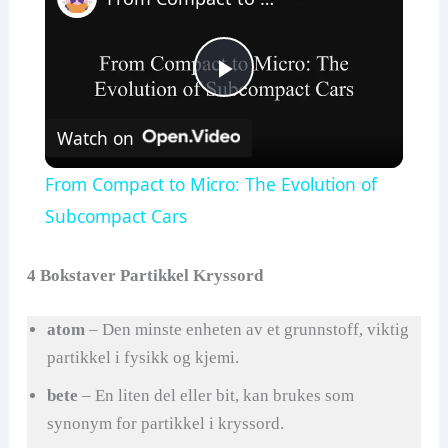
P
Watch on
l
From Compact to Micro: The Evolution of
a
Subcompact Cars
y
4 Bokstaver Partikkel Kryssord
atom
– Den minste enheten av et grunnstoff, viktig
V
partikkel i fysikk og kjemi.
i
bete
– En liten del eller bit, kan brukes som
synonym for partikkel i kryssord.