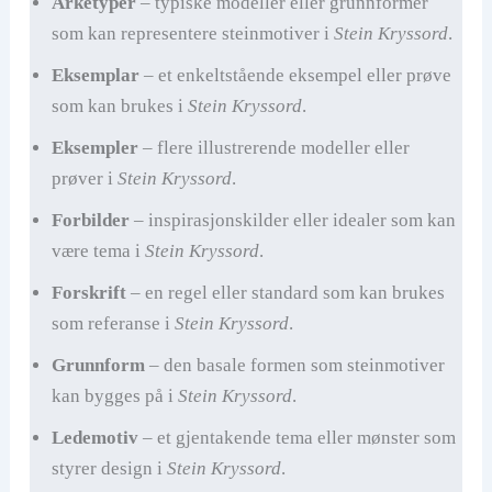
Arketyper
– typiske modeller eller grunnformer
V
som kan representere steinmotiver i
Stein Kryssord
.
i
Eksemplar
– et enkeltstående eksempel eller prøve
som kan brukes i
Stein Kryssord
.
d
Eksempler
– flere illustrerende modeller eller
prøver i
Stein Kryssord
.
e
Forbilder
– inspirasjonskilder eller idealer som kan
være tema i
Stein Kryssord
.
o
Forskrift
– en regel eller standard som kan brukes
som referanse i
Stein Kryssord
.
Grunnform
– den basale formen som steinmotiver
kan bygges på i
Stein Kryssord
.
Ledemotiv
– et gjentakende tema eller mønster som
styrer design i
Stein Kryssord
.