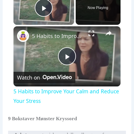
Now Playing
Play Video
×
5 Habits to Improve Your Calm and Reduce Your Stress
P
Watch on
l
5 Habits to Improve Your Calm and Reduce
a
Your Stress
y
9 Bokstaver Mønster Kryssord