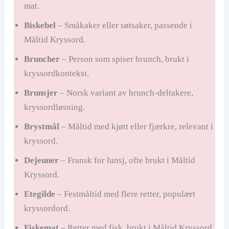
mat.
Biskebel
– Småkaker eller søtsaker, passende i
Måltid Kryssord.
Bruncher
– Person som spiser brunch, brukt i
kryssordkontekst.
Brunsjer
– Norsk variant av brunch-deltakere,
kryssordløsning.
Brystmål
– Måltid med kjøtt eller fjærkre, relevant i
kryssord.
Dejeuner
– Fransk for lunsj, ofte brukt i Måltid
Kryssord.
Etegilde
– Festmåltid med flere retter, populært
kryssordord.
Fiskemat
– Retter med fisk, brukt i Måltid Kryssord.