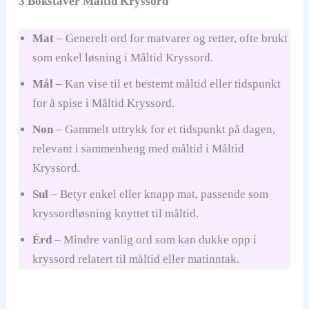
3 Bokstaver Måltid Kryssord
d
Mat
– Generelt ord for matvarer og retter, ofte brukt
e
som enkel løsning i Måltid Kryssord.
Mål
– Kan vise til et bestemt måltid eller tidspunkt
o
for å spise i Måltid Kryssord.
Non
– Gammelt uttrykk for et tidspunkt på dagen,
relevant i sammenheng med måltid i Måltid
Kryssord.
Sul
– Betyr enkel eller knapp mat, passende som
kryssordløsning knyttet til måltid.
Érd
– Mindre vanlig ord som kan dukke opp i
kryssord relatert til måltid eller matinntak.