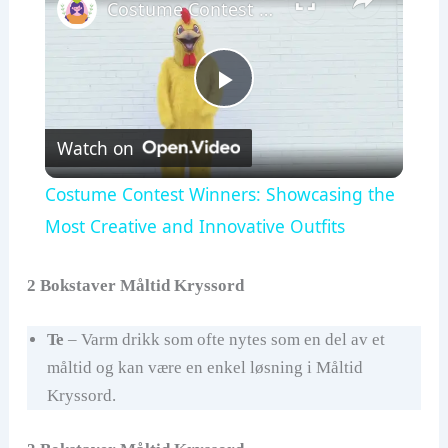
Costume Contest Winners: Showcasing the Most Creative and Innovative Outfits
P
Watch on
l
Costume Contest Winners: Showcasing the
a
Most Creative and Innovative Outfits
y
2 Bokstaver Måltid Kryssord
Te
– Varm drikk som ofte nytes som en del av et
V
måltid og kan være en enkel løsning i Måltid
Kryssord.
i