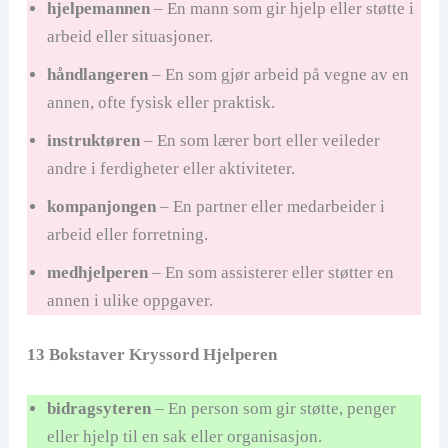
hjelpemannen
– En mann som gir hjelp eller støtte i
arbeid eller situasjoner.
håndlangeren
– En som gjør arbeid på vegne av en
annen, ofte fysisk eller praktisk.
instruktøren
– En som lærer bort eller veileder
andre i ferdigheter eller aktiviteter.
kompanjongen
– En partner eller medarbeider i
arbeid eller forretning.
medhjelperen
– En som assisterer eller støtter en
annen i ulike oppgaver.
13 Bokstaver Kryssord Hjelperen
bidragsyteren
– En person som gir støtte, penger
eller hjelp til en sak eller organisasjon.