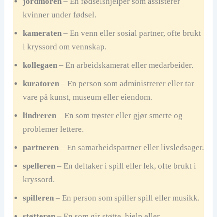
jordmoren
– En fødselshjelper som assisterer
kvinner under fødsel.
kameraten
– En venn eller sosial partner, ofte brukt
i kryssord om vennskap.
kollegaen
– En arbeidskamerat eller medarbeider.
kuratoren
– En person som administrerer eller tar
vare på kunst, museum eller eiendom.
lindreren
– En som trøster eller gjør smerte og
problemer lettere.
partneren
– En samarbeidspartner eller livsledsager.
spelleren
– En deltaker i spill eller lek, ofte brukt i
kryssord.
spilleren
– En person som spiller spill eller musikk.
støtteren
– En som gir støtte, hjelp eller