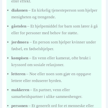
eller effekt.
diakonen
– En kirkelig tjenesteperson som hjelper
menigheten og trengende.
gåstolen
– Et hjelpemiddel for barn som lærer å gå
eller for personer med behov for støtte.
jordmora
– En person som hjelper kvinner under
fødsel, en fødselshjelper.
kompisen
– En venn eller kamerat, ofte brukt i
kryssord om sosiale relasjoner.
letteren
– Noe eller noen som gjør en oppgave
lettere eller reduserer byrden.
makkeren
– En partner, venn eller
samarbeidspartner i ulike sammenhenger.
personen
– Et generelt ord for et menneske eller