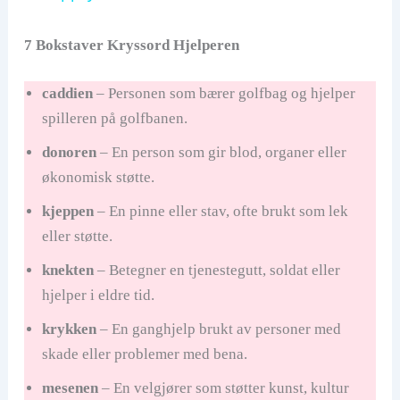
y
7 Bokstaver Kryssord Hjelperen
V
caddien
– Personen som bærer golfbag og hjelper
spilleren på golfbanen.
i
donoren
– En person som gir blod, organer eller
d
økonomisk støtte.
kjeppen
– En pinne eller stav, ofte brukt som lek
e
eller støtte.
knekten
– Betegner en tjenestegutt, soldat eller
o
hjelper i eldre tid.
krykken
– En ganghjelp brukt av personer med
skade eller problemer med bena.
mesenen
– En velgjører som støtter kunst, kultur