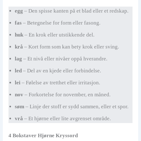
egg
– Den spisse kanten på et blad eller et redskap.
V
fas
– Betegnelse for form eller fasong.
i
huk
– En krok eller utstikkende del.
krå
– Kort form som kan bety krok eller sving.
d
lag
– Et nivå eller nivåer oppå hverandre.
e
led
– Del av en kjede eller forbindelse.
lei
– Følelse av tretthet eller irritasjon.
o
nov
– Forkortelse for november, en måned.
søm
– Linje der stoff er sydd sammen, eller et spor.
vrå
– Et hjørne eller lite avgrenset område.
4 Bokstaver Hjørne Kryssord