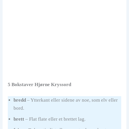
5 Bokstaver Hjørne Kryssord
bredd
– Ytterkant eller sidene av noe, som elv eller
bord.
brett
– Flat flate eller et brettet lag.