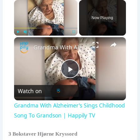
×
Now Playing
×
Play
Unmute
Fullscreen
Grandma With Alzheimer's Sings Childhood Song To Grandson | Happily TV
P
Watch on
l
Grandma With Alzheimer's Sings Childhood
a
Song To Grandson | Happily TV
y
3 Bokstaver Hjørne Kryssord