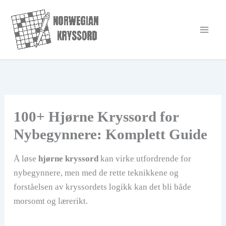
Hopp
rett
til
innholdet
100+ Hjørne Kryssord for
Nybegynnere: Komplett Guide
Å løse
hjørne kryssord
kan virke utfordrende for
nybegynnere, men med de rette teknikkene og
forståelsen av kryssordets logikk kan det bli både
morsomt og lærerikt.