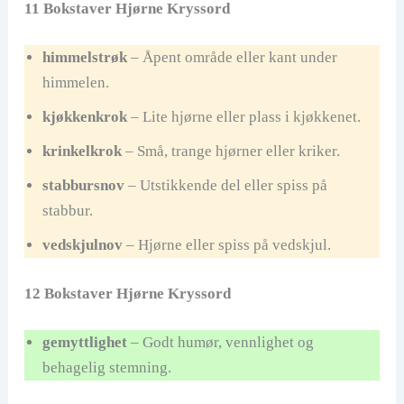
11 Bokstaver Hjørne Kryssord
himmelstrøk
– Åpent område eller kant under
himmelen.
kjøkkenkrok
– Lite hjørne eller plass i kjøkkenet.
krinkelkrok
– Små, trange hjørner eller kriker.
stabbursnov
– Utstikkende del eller spiss på
stabbur.
vedskjulnov
– Hjørne eller spiss på vedskjul.
12 Bokstaver Hjørne Kryssord
gemyttlighet
– Godt humør, vennlighet og
behagelig stemning.