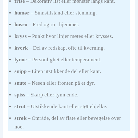
frise
– Dekorativ list eller mønster langs kant.
humør
– Sinnstilstand eller stemning.
husro
– Fred og ro i hjemmet.
kryss
– Punkt hvor linjer møtes eller krysses.
kverk
– Del av redskap, ofte til kverning.
lynne
– Personlighet eller temperament.
snipp
– Liten utstikkende del eller kant.
snute
– Nesen eller fronten på et dyr.
spiss
– Skarp eller tynn ende.
strut
– Utstikkende kant eller støttebjelke.
strøk
– Område, del av flate eller bevegelse over
noe.