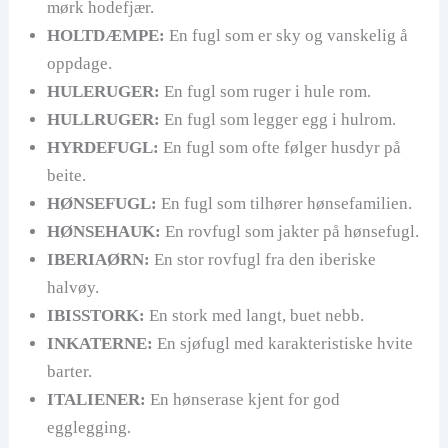
mørk hodefjær.
HOLTDÆMPE:
En fugl som er sky og vanskelig å
oppdage.
HULERUGER:
En fugl som ruger i hule rom.
HULLRUGER:
En fugl som legger egg i hulrom.
HYRDEFUGL:
En fugl som ofte følger husdyr på
beite.
HØNSEFUGL:
En fugl som tilhører hønsefamilien.
HØNSEHAUK:
En rovfugl som jakter på hønsefugl.
IBERIAØRN:
En stor rovfugl fra den iberiske
halvøy.
IBISSTORK:
En stork med langt, buet nebb.
INKATERNE:
En sjøfugl med karakteristiske hvite
barter.
ITALIENER:
En hønserase kjent for god
egglegging.