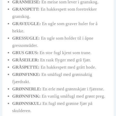
GRANMEISE:
En meise som lever i granskog.
GRANSPETT:
En hakkespett som foretrekker
granskog.
GRAVEUGLE:
En ugle som graver huler for å
hekke.
GRESSUGLE:
En ugle som holder til i åpne
gressområder.
GRUS GRUS:
En stor fugl kjent som trane.
GRÅSEILER:
En rask flyger med grå fjær.
GRÅSPETTE:
En hakkespett med grått hode.
GRØNFINKE:
En småfugl med grønnaktig
fjærdrakt.
GRØNNERLE:
En erle med grønnskjær i fjærene.
GRØNNFINK:
En vanlig småfugl med grønt preg.
GRØNNSKUL:
En fugl med grønne fjær på
skulderen.