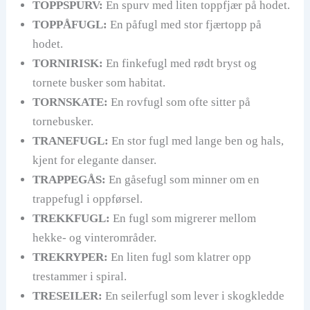
TOPPSPURV:
En spurv med liten toppfjær på hodet.
TOPPÅFUGL:
En påfugl med stor fjærtopp på
hodet.
TORNIRISK:
En finkefugl med rødt bryst og
tornete busker som habitat.
TORNSKATE:
En rovfugl som ofte sitter på
tornebusker.
TRANEFUGL:
En stor fugl med lange ben og hals,
kjent for elegante danser.
TRAPPEGÅS:
En gåsefugl som minner om en
trappefugl i oppførsel.
TREKKFUGL:
En fugl som migrerer mellom
hekke- og vinterområder.
TREKRYPER:
En liten fugl som klatrer opp
trestammer i spiral.
TRESEILER:
En seilerfugl som lever i skogkledde