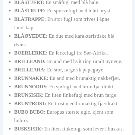
BLÅSTJERT:
En småfugl med blå hale.
BLÅSTRUPE:
En spurvefugl med blått bryst.
BLÅTRAPPE:
En stor fugl som trives i åpne
landskap.
BLÅØYEDUE:
En due med karakteristiske blå
øyne.
BOERLERKE:
En lerkefugl fra Sør-Afrika.
BRILLEAND:
En and med hvit ring rundt øynene.
BRILLEARA:
En stor, fargerik papegøye.
BRUNNAKKE:
En and med brunaktig nakkefjær.
BRUNNODDY:
En sjøfugl med brun fjærdrakt.
BRUNSISIK:
En liten finkefugl med brun farge.
BRUNTROST:
En trost med brunaktig fjærdrakt.
BUBO BUBO:
Europas største ugle, kjent som
hubro.
BUSKSISIK:
En liten finkefugl som lever i buskas.