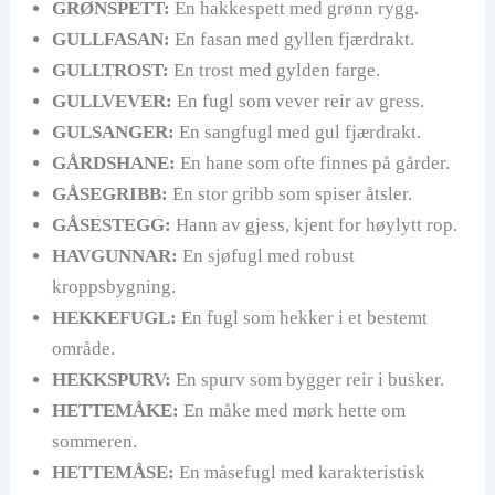
GRØNSPETT:
En hakkespett med grønn rygg.
GULLFASAN:
En fasan med gyllen fjærdrakt.
GULLTROST:
En trost med gylden farge.
GULLVEVER:
En fugl som vever reir av gress.
GULSANGER:
En sangfugl med gul fjærdrakt.
GÅRDSHANE:
En hane som ofte finnes på gårder.
GÅSEGRIBB:
En stor gribb som spiser åtsler.
GÅSESTEGG:
Hann av gjess, kjent for høylytt rop.
HAVGUNNAR:
En sjøfugl med robust
kroppsbygning.
HEKKEFUGL:
En fugl som hekker i et bestemt
område.
HEKKSPURV:
En spurv som bygger reir i busker.
HETTEMÅKE:
En måke med mørk hette om
sommeren.
HETTEMÅSE:
En måsefugl med karakteristisk