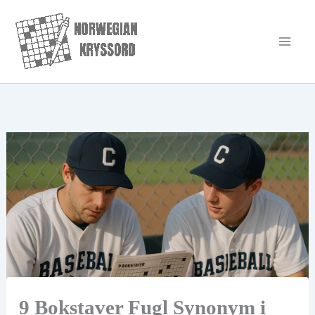
Hopp
rett
til
innholdet
9 Bokstaver Fugl Synonym i