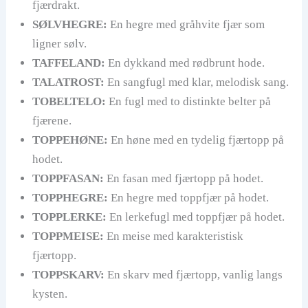
fjærdrakt.
SØLVHEGRE:
En hegre med gråhvite fjær som
ligner sølv.
TAFFELAND:
En dykkand med rødbrunt hode.
TALATROST:
En sangfugl med klar, melodisk sang.
TOBELTELO:
En fugl med to distinkte belter på
fjærene.
TOPPEHØNE:
En høne med en tydelig fjærtopp på
hodet.
TOPPFASAN:
En fasan med fjærtopp på hodet.
TOPPHEGRE:
En hegre med toppfjær på hodet.
TOPPLERKE:
En lerkefugl med toppfjær på hodet.
TOPPMEISE:
En meise med karakteristisk
fjærtopp.
TOPPSKARV:
En skarv med fjærtopp, vanlig langs
kysten.