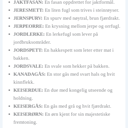
JAKTFASAN:
En fasan oppdrettet for jaktformål.
JERESMETT:
En liten fugl som trives i steinrøyser.
JERNSPURV:
En spurv med nøytral, brun fjærdrakt.
JERPEORRE:
En krysning mellom jerpe og orrfugl.
JORDLERKE:
En lerkefugl som lever på
jordbruksområder.
JORDSPETT:
En hakkespett som leter etter mat i
bakken.
JORDSVALE:
En svale som hekker på bakken.
KANADAGÅS:
En stor gås med svart hals og hvit
kinnflekk.
KEISERDUE:
En due med kongelig utseende og
holdning.
KEISERGÅS:
En gås med grå og hvit fjærdrakt.
KEISERØRN:
En ørn kjent for sin majestetiske
fremtoning.