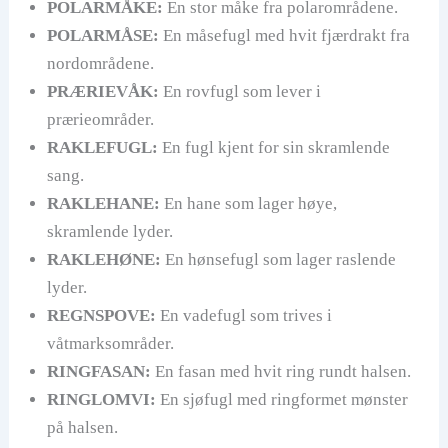
POLARMÅKE:
En stor måke fra polarområdene.
POLARMÅSE:
En måsefugl med hvit fjærdrakt fra
nordområdene.
PRÆRIEVÅK:
En rovfugl som lever i
prærieområder.
RAKLEFUGL:
En fugl kjent for sin skramlende
sang.
RAKLEHANE:
En hane som lager høye,
skramlende lyder.
RAKLEHØNE:
En hønsefugl som lager raslende
lyder.
REGNSPOVE:
En vadefugl som trives i
våtmarksområder.
RINGFASAN:
En fasan med hvit ring rundt halsen.
RINGLOMVI:
En sjøfugl med ringformet mønster
på halsen.