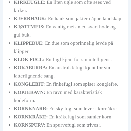
KIRKEUGLE:
En liten ugle som ofte sees ved
kirker.
KJERRHAUK:
En hauk som jakter i åpne landskap.
KJØTTMEIS:
En vanlig meis med svart hode og
gul buk.
KLIPPEDUE:
En due som opprinnelig levde på
klipper.
KLOK FUGL:
En fugl kjent for sin intelligens.
KOKABURRA:
En australsk fugl kjent for sin
latterlignende sang.
KONGLEBIT:
En finkefugl som spiser konglefrø.
KOPJERAVN:
En ravn med karakteristisk
hodeform.
KORNKNARR:
En sky fugl som lever i kornåkre.
KORNKRÅKE:
En kråkefugl som samler korn.
KORNSPURV:
En spurvefugl som trives i