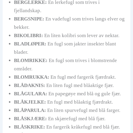
BERGLERKE:
En lerkefugl som trives i
fjellandskap.
BERGSNIPE:
En vadefugl som trives langs elver og
bekker.
BIKOLIBRI:
En liten kolibri som lever av nektar.
BLADLØPER:
En fugl som jakter insekter blant
blader.
BLOMRIKKE:
En fugl som trives i blomstrende
områder.
BLOMRUKKA:
En fugl med fargerik fjærdrakt.
BLÅDAKNIS:
En liten fugl med blåaktige fjær.
BLÅGULARA:
En papegøye med blå og gule fjær.
BLÅKJELKE:
En fugl med blåaktig fjærdrakt.
BLÅPARULA:
En liten spurvefugl med blå farger.
BLÅSKJÆRE:
En skjærefugl med blå fjær.
BLÅSKRIKE:
En fargerik kråkefugl med blå fjær.