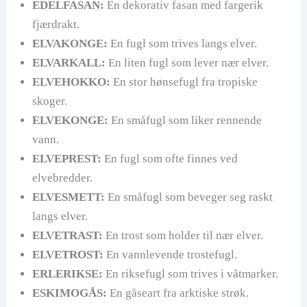
EDELFASAN:
En dekorativ fasan med fargerik
fjærdrakt.
ELVAKONGE:
En fugl som trives langs elver.
ELVARKALL:
En liten fugl som lever nær elver.
ELVEHOKKO:
En stor hønsefugl fra tropiske
skoger.
ELVEKONGE:
En småfugl som liker rennende
vann.
ELVEPREST:
En fugl som ofte finnes ved
elvebredder.
ELVESMETT:
En småfugl som beveger seg raskt
langs elver.
ELVETRAST:
En trost som holder til nær elver.
ELVETROST:
En vannlevende trostefugl.
ERLERIKSE:
En riksefugl som trives i våtmarker.
ESKIMOGÅS:
En gåseart fra arktiske strøk.