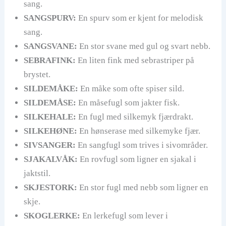
sang.
SANGSPURV:
En spurv som er kjent for melodisk
sang.
SANGSVANE:
En stor svane med gul og svart nebb.
SEBRAFINK:
En liten fink med sebrastriper på
brystet.
SILDEMÅKE:
En måke som ofte spiser sild.
SILDEMÅSE:
En måsefugl som jakter fisk.
SILKEHALE:
En fugl med silkemyk fjærdrakt.
SILKEHØNE:
En hønserase med silkemyke fjær.
SIVSANGER:
En sangfugl som trives i sivområder.
SJAKALVÅK:
En rovfugl som ligner en sjakal i
jaktstil.
SKJESTORK:
En stor fugl med nebb som ligner en
skje.
SKOGLERKE:
En lerkefugl som lever i