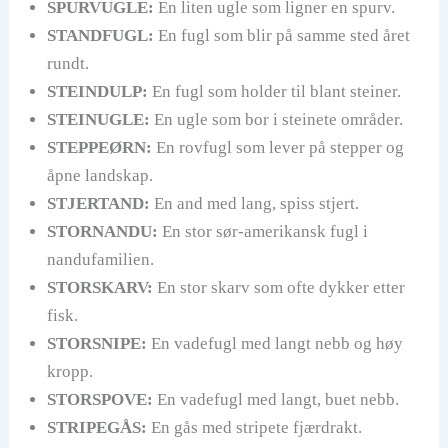
SPURVUGLE:
En liten ugle som ligner en spurv.
STANDFUGL:
En fugl som blir på samme sted året
rundt.
STEINDULP:
En fugl som holder til blant steiner.
STEINUGLE:
En ugle som bor i steinete områder.
STEPPEØRN:
En rovfugl som lever på stepper og
åpne landskap.
STJERTAND:
En and med lang, spiss stjert.
STORNANDU:
En stor sør-amerikansk fugl i
nandufamilien.
STORSKARV:
En stor skarv som ofte dykker etter
fisk.
STORSNIPE:
En vadefugl med langt nebb og høy
kropp.
STORSPOVE:
En vadefugl med langt, buet nebb.
STRIPEGÅS:
En gås med stripete fjærdrakt.