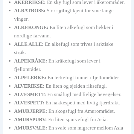
AKERRIKSE:
En sky fugl som lever i åkerområder.
ALBATROSS:
Stor sjøfugl kjent for sine lange
vinger.
ALKEKONGE:
En liten alkefugl som hekker i
nordlige farvann.
ALLE ALLE:
En alkefugl som trives i arktiske
strøk.
ALPEKRÅKE:
En kråkefugl som lever i
fjellområder.
ALPELERKE:
En lerkefugl funnet i fjellområder.
ALVERIKSE:
En liten og sjelden riksefugl.
ALVESMETT:
En småfugl med livlige bevegelser.
ALVESPETT:
En hakkespett med livlig fjærdrakt.
AMURJERPE:
En skogsfugl fra Amurområdet.
AMURSPURV:
En liten spurvefugl fra Asia.
AMURSVALE:
En svale som migrerer mellom Asia