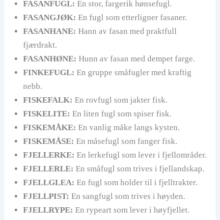
FASANFUGL:
En stor, fargerik hønsefugl.
FASANGJØK:
En fugl som etterligner fasaner.
FASANHANE:
Hann av fasan med praktfull
fjærdrakt.
FASANHØNE:
Hunn av fasan med dempet farge.
FINKEFUGL:
En gruppe småfugler med kraftig
nebb.
FISKEFALK:
En rovfugl som jakter fisk.
FISKELITE:
En liten fugl som spiser fisk.
FISKEMÅKE:
En vanlig måke langs kysten.
FISKEMÅSE:
En måsefugl som fanger fisk.
FJELLERKE:
En lerkefugl som lever i fjellområder.
FJELLERLE:
En småfugl som trives i fjellandskap.
FJELLGLEA:
En fugl som holder til i fjelltrakter.
FJELLPIST:
En sangfugl som trives i høyden.
FJELLRYPE:
En rypeart som lever i høyfjellet.