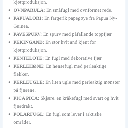
kjøttproduksjon.
OVNPARULA:
En småfugl med ovnformet rede.
PAPUALORI:
En fargerik papegøye fra Papua Ny-
Guinea.
PAVESPURV:
En spurv med påfallende toppfjær.
PEKINGAND:
En stor hvit and kjent for
kjøttproduksjon.
PENTELOTE:
En fugl med dekorative fjær.
PERLEHØNE:
En hønsefugl med perleaktige
flekker.
PERLEUGLE:
En liten ugle med perleaktig mønster
på fjærene.
PICA PICA:
Skjære, en kråkefugl med svart og hvit
fjærdrakt.
POLARFUGL:
En fugl som lever i arktiske
områder.