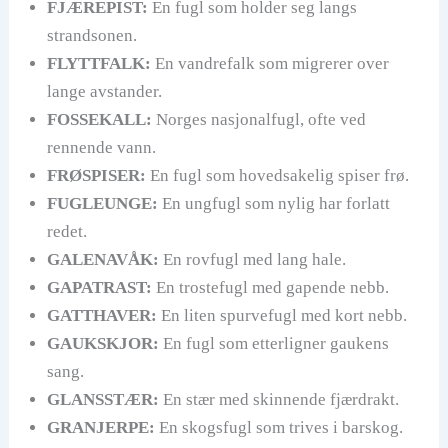
FJÆREPIST:
En fugl som holder seg langs
strandsonen.
FLYTTFALK:
En vandrefalk som migrerer over
lange avstander.
FOSSEKALL:
Norges nasjonalfugl, ofte ved
rennende vann.
FRØSPISER:
En fugl som hovedsakelig spiser frø.
FUGLEUNGE:
En ungfugl som nylig har forlatt
redet.
GALENAVÅK:
En rovfugl med lang hale.
GAPATRAST:
En trostefugl med gapende nebb.
GATTHAVER:
En liten spurvefugl med kort nebb.
GAUKSKJOR:
En fugl som etterligner gaukens
sang.
GLANSSTÆR:
En stær med skinnende fjærdrakt.
GRANJERPE:
En skogsfugl som trives i barskog.