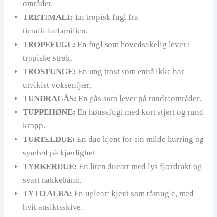
områder.
TRETIMALI:
En tropisk fugl fra
timaliidaefamilien.
TROPEFUGL:
En fugl som hovedsakelig lever i
tropiske strøk.
TROSTUNGE:
En ung trost som ennå ikke har
utviklet voksenfjær.
TUNDRAGÅS:
En gås som lever på tundraområder.
TUPPEHØNE:
En hønsefugl med kort stjert og rund
kropp.
TURTELDUE:
En due kjent for sin milde kurring og
symbol på kjærlighet.
TYRKERDUE:
En liten dueart med lys fjærdrakt og
svart nakkebånd.
TYTO ALBA:
En ugleart kjent som tårnugle, med
hvit ansiktsskive.