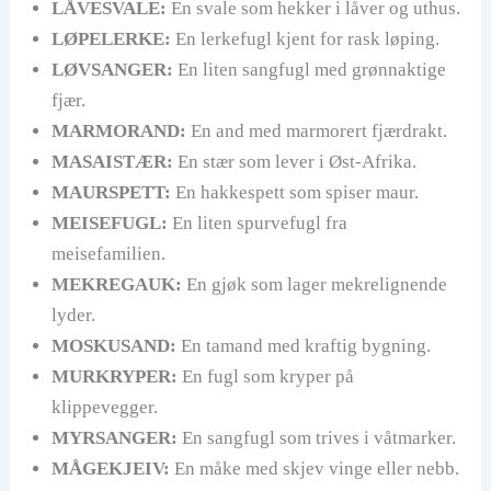
LÅVESVALE:
En svale som hekker i låver og uthus.
LØPELERKE:
En lerkefugl kjent for rask løping.
LØVSANGER:
En liten sangfugl med grønnaktige
fjær.
MARMORAND:
En and med marmorert fjærdrakt.
MASAISTÆR:
En stær som lever i Øst-Afrika.
MAURSPETT:
En hakkespett som spiser maur.
MEISEFUGL:
En liten spurvefugl fra
meisefamilien.
MEKREGAUK:
En gjøk som lager mekrelignende
lyder.
MOSKUSAND:
En tamand med kraftig bygning.
MURKRYPER:
En fugl som kryper på
klippevegger.
MYRSANGER:
En sangfugl som trives i våtmarker.
MÅGEKJEIV:
En måke med skjev vinge eller nebb.