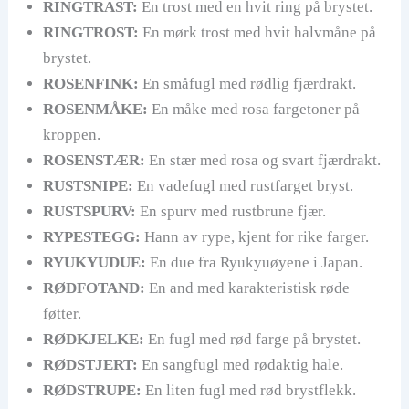
RINGTRAST:
En trost med en hvit ring på brystet.
RINGTROST:
En mørk trost med hvit halvmåne på
brystet.
ROSENFINK:
En småfugl med rødlig fjærdrakt.
ROSENMÅKE:
En måke med rosa fargetoner på
kroppen.
ROSENSTÆR:
En stær med rosa og svart fjærdrakt.
RUSTSNIPE:
En vadefugl med rustfarget bryst.
RUSTSPURV:
En spurv med rustbrune fjær.
RYPESTEGG:
Hann av rype, kjent for rike farger.
RYUKYUDUE:
En due fra Ryukyuøyene i Japan.
RØDFOTAND:
En and med karakteristisk røde
føtter.
RØDKJELKE:
En fugl med rød farge på brystet.
RØDSTJERT:
En sangfugl med rødaktig hale.
RØDSTRUPE:
En liten fugl med rød brystflekk.