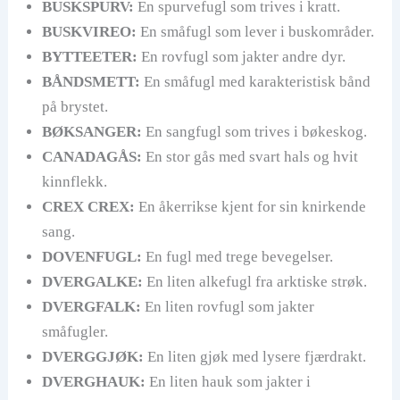
BUSKSPURV:
En spurvefugl som trives i kratt.
BUSKVIREO:
En småfugl som lever i buskområder.
BYTTEETER:
En rovfugl som jakter andre dyr.
BÅNDSMETT:
En småfugl med karakteristisk bånd
på brystet.
BØKSANGER:
En sangfugl som trives i bøkeskog.
CANADAGÅS:
En stor gås med svart hals og hvit
kinnflekk.
CREX CREX:
En åkerrikse kjent for sin knirkende
sang.
DOVENFUGL:
En fugl med trege bevegelser.
DVERGALKE:
En liten alkefugl fra arktiske strøk.
DVERGFALK:
En liten rovfugl som jakter
småfugler.
DVERGGJØK:
En liten gjøk med lysere fjærdrakt.
DVERGHAUK:
En liten hauk som jakter i