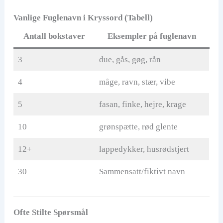
Vanlige Fuglenavn i Kryssord (Tabell)
Antall bokstaver
Eksempler på fuglenavn
3
due, gås, gøg, rån
4
måge, ravn, stær, vibe
5
fasan, finke, hejre, krage
10
grønspætte, rød glente
12+
lappedykker, husrødstjert
30
Sammensatt/fiktivt navn
Ofte Stilte Spørsmål