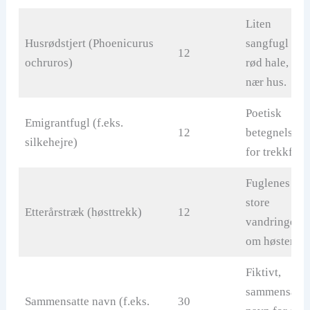
Liten
Husrødstjert (Phoenicurus
sangfugl me
12
ochruros)
rød hale, oft
nær hus.
Poetisk
Emigrantfugl (f.eks.
12
betegnelse
silkehejre)
for trekkfugl
Fuglenes
store
Etterårstræk (høsttrekk)
12
vandringer
om høsten.
Fiktivt,
sammensatt
Sammensatte navn (f.eks.
30