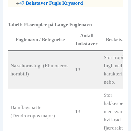
47 Bokstaver Fugle Kryssord
Tabell: Eksempler på Lange Fuglenavn
Antall
Fuglenavn / Betegnelse
Beskrivelse
bokstaver
Stor tropisk
Næsehornsfugl (Rhinoceros
fugl med
13
hornbill)
karakteristis
nebb.
Stor
hakkespett
Damflagspætte
13
med svart-
(Dendrocopos major)
hvit-rød
fjærdrakt.