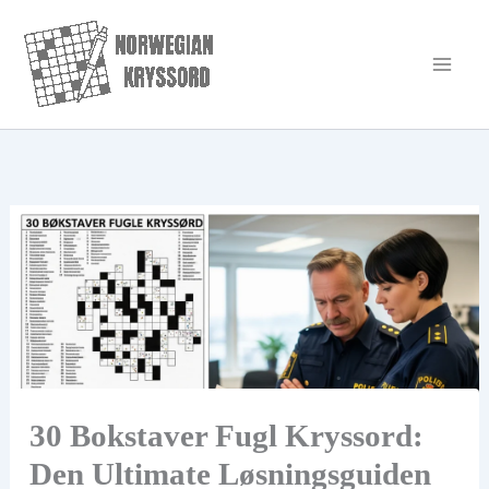
Hopp
rett
til
innholdet
30 Bokstaver Fugl Kryssord:
Den Ultimate Løsningsguiden