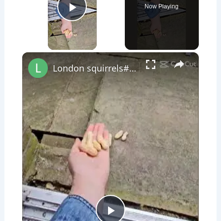
Now Playing
Play Video
×
London squirrels#london #londonwithkasia #londonsquirrel #squirrel #lovelondon